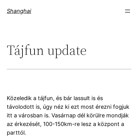
Skip
Shanghai
to
content
Tájfun update
Közeledik a tájfun, és bár lassult is és
távolodott is, úgy néz ki ezt most érezni fogjuk
itt a városban is. Vasárnap dél körülre mondják
az érkezését, 100-150km-re lesz a központ a
parttól.