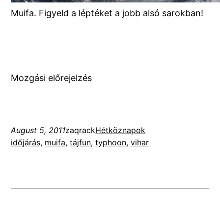
Muifa. Figyeld a léptéket a jobb alsó sarokban!
Mozgási előrejelzés
August 5, 2011
zaqrack
Hétköznapok
időjárás
, 
muifa
, 
tájfun
, 
typhoon
, 
vihar