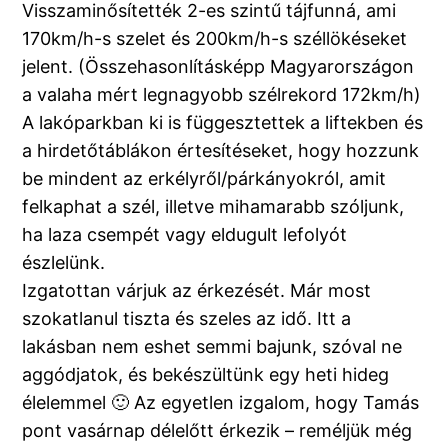
Visszaminősítették 2-es szintű tájfunná, ami
170km/h-s szelet és 200km/h-s széllökéseket
jelent. (Összehasonlításképp Magyarországon
a valaha mért legnagyobb szélrekord 172km/h)
A lakóparkban ki is függesztettek a liftekben és
a hirdetőtáblákon értesítéseket, hogy hozzunk
be mindent az erkélyről/párkányokról, amit
felkaphat a szél, illetve mihamarabb szóljunk,
ha laza csempét vagy eldugult lefolyót
észlelünk.
Izgatottan várjuk az érkezését. Már most
szokatlanul tiszta és szeles az idő. Itt a
lakásban nem eshet semmi bajunk, szóval ne
aggódjatok, és bekészültünk egy heti hideg
élelemmel 🙂 Az egyetlen izgalom, hogy Tamás
pont vasárnap délelőtt érkezik – reméljük még