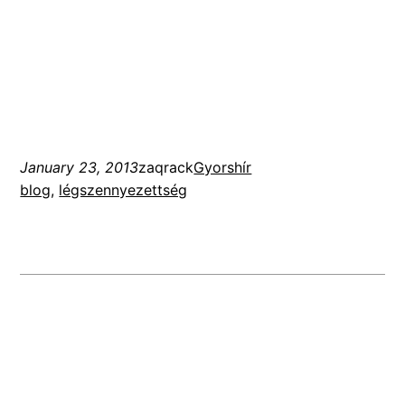
January 23, 2013
zaqrack
Gyorshír
blog
, 
légszennyezettség