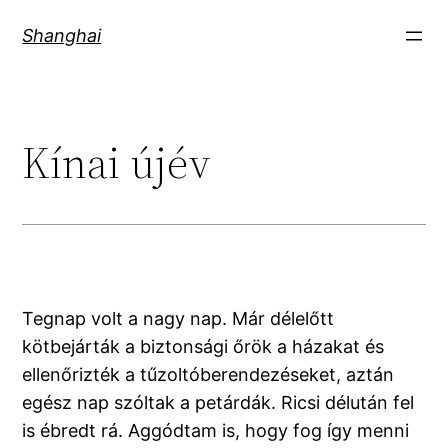
Skip
Shanghai
to
content
Kínai újév
Tegnap volt a nagy nap. Már délelőtt
kötbejárták a biztonsági őrök a házakat és
ellenőrizték a tűzoltóberendezéseket, aztán
egész nap szóltak a petárdák. Ricsi délután fel
is ébredt rá. Aggódtam is, hogy fog így menni