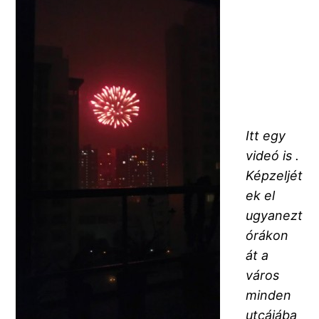
Itt egy
videó is .
Képzeljét
ek el
ugyanezt
órákon
át a
város
minden
utcájába