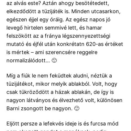
az alvás este? Aztán ahogy besötétedett,
elkezdődött a tüzijáték is. Minden utcasarkon,
egészen éjjel egy óráig. Az egész napos jó
levegő hirtelen semmivé lett, és hamar
felszökött az a fránya légszennyezettségi
mutató és éjfél után konkrétatn 620-as értéket
is mértek – ami szerencsére reggelre
normalizálódott… 🙁
Míg a fiúk le nem feküdtek aludni, néztük a
tüzijátékot, mikor melyik ablakból. Volt, hogy
csak tükröződött a házak ablakán, de így is
nagyon látványos és élvezhető volt, különösen
Barni zsongott be nagyon. 🙂
Eljött persze a lefekvés ideje is és furcsa mód