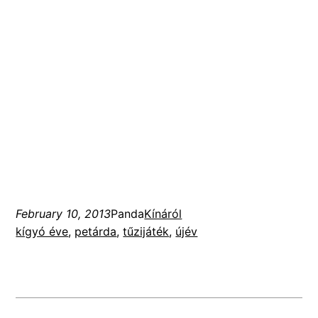
February 10, 2013
Panda
Kínáról
kígyó éve
, 
petárda
, 
tűzijáték
, 
újév