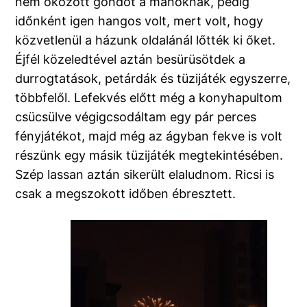
nem okozott gondot a manóknak, pedig
időnként igen hangos volt, mert volt, hogy
közvetlenül a házunk oldalánál lőtték ki őket.
Éjfél közeledtével aztán besürüsötdek a
durrogtatások, petárdák és tüzijáték egyszerre,
többfelől. Lefekvés előtt még a konyhapultom
csücsülve végigcsodáltam egy pár perces
fényjátékot, majd még az ágyban fekve is volt
részünk egy másik tüzijáték megtekintésében.
Szép lassan aztán sikerült elaludnom. Ricsi is
csak a megszokott időben ébresztett.