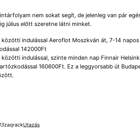
intárfolyam nem sokat segít, de jelenleg van pár egés
g július előtt szeretne látni minket.
 közötti indulással Aeroflot Moszkván át, 7-14 napos
kodással 142000Ft
közötti indulással, szinte minden nap Finnair Helsinki
artózkodással 160600Ft. Ez a leggyorsabb út Budape
zött.
13
zaqrack
Utazás