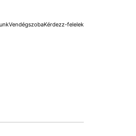
unk
Vendégszoba
Kérdezz-felelek