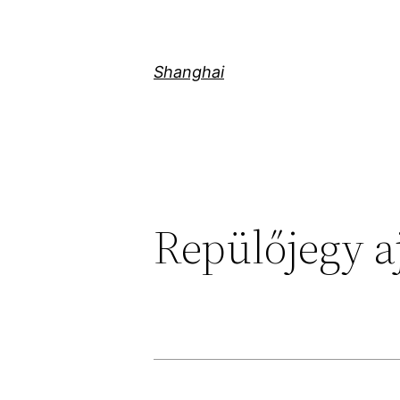
Skip
to
content
Shanghai
Repülőjegy a