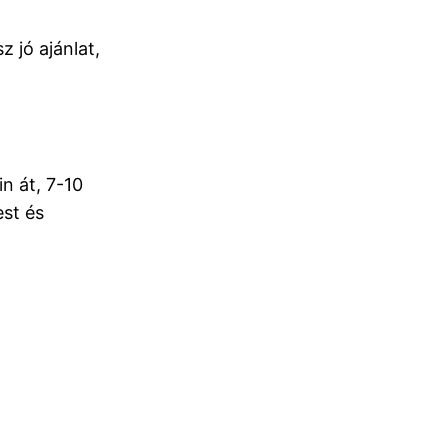
z jó ajánlat,
n át, 7-10
st és