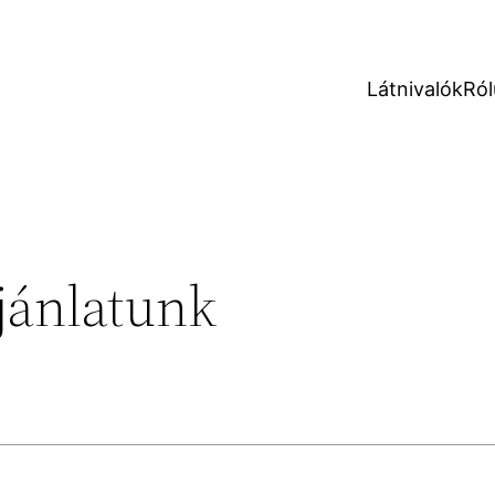
Látnivalók
Ról
jánlatunk