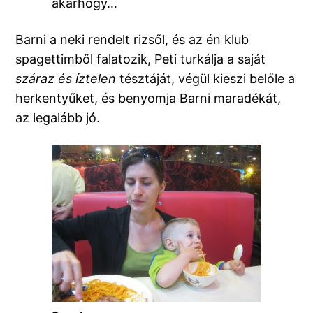
akárhogy…
Barni a neki rendelt rizsől, és az én klub
spagettimből falatozik, Peti turkálja a saját
száraz és íztelen
tésztáját, végül kieszi belőle a
herkentyűket, és benyomja Barni maradékát,
az legalább jó.