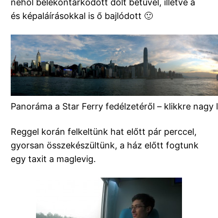
néhol belekontárkodott dőlt betűvel, illetve a
és képaláírásokkal is ő bajlódott 🙂
Panoráma a Star Ferry fedélzetéről – klikkre nagy 
Reggel korán felkeltünk hat előtt pár perccel,
gyorsan összekészültünk, a ház előtt fogtunk
egy taxit a maglevig.