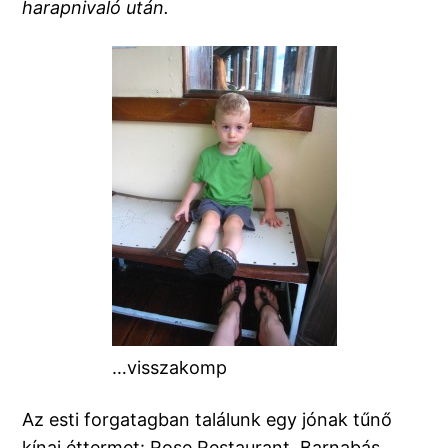
harapnivaló után.
…visszakomp
Az esti forgatagban találunk egy jónak tűnő
kínai éttermet: Rose Restaurant. Barnabás