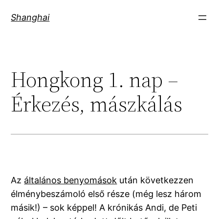
Skip
Shanghai
to
content
Hongkong 1. nap –
Érkezés, mászkálás
Az
általános benyomások
után következzen
élménybeszámoló első része (még lesz három
másik!) – sok képpel! A krónikás Andi, de Peti