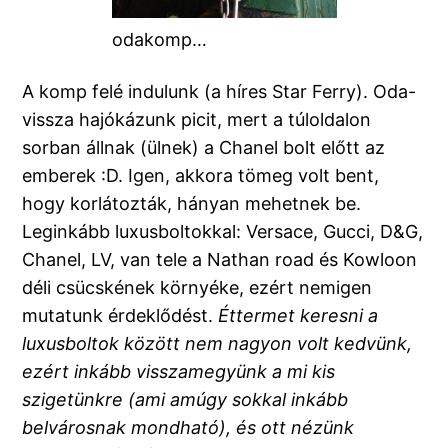
odakomp…
A komp felé indulunk (a híres Star Ferry). Oda-
vissza hajókázunk picit, mert a túloldalon
sorban állnak (ülnek) a Chanel bolt előtt az
emberek :D. Igen, akkora tömeg volt bent,
hogy korlátozták, hányan mehetnek be.
Leginkább luxusboltokkal: Versace, Gucci, D&G,
Chanel, LV, van tele a Nathan road és Kowloon
déli csücskének környéke, ezért nemigen
mutatunk érdeklődést.
Éttermet keresni a
luxusboltok között nem nagyon volt kedvünk,
ezért inkább visszamegyünk a mi kis
szigetünkre (ami amúgy sokkal inkább
belvárosnak mondható), és ott nézünk