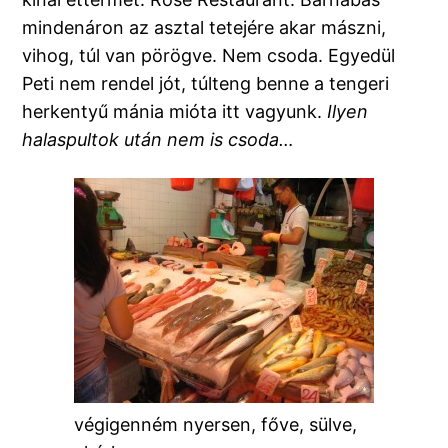
mindenáron az asztal tetejére akar mászni,
vihog, túl van pörögve. Nem csoda. Egyedül
Peti nem rendel jót, túlteng benne a tengeri
herkentyű mánia mióta itt vagyunk.
Ilyen
halaspultok után nem is csoda…
végigenném nyersen, főve, sülve,