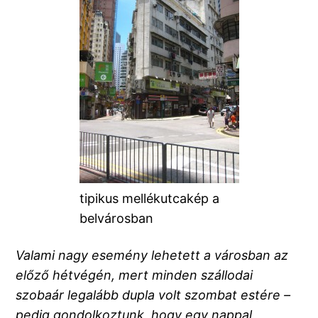
tipikus mellékutcakép a
belvárosban
Valami nagy esemény lehetett a városban az
előző hétvégén, mert minden szállodai
szobaár legalább dupla volt szombat estére –
pedig gondolkoztunk, hogy egy nappal