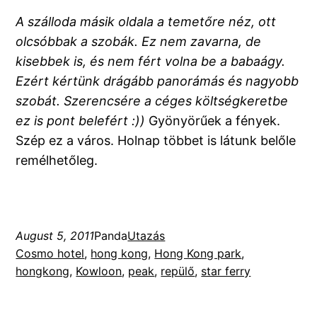
A szálloda másik oldala a temetőre néz, ott
olcsóbbak a szobák. Ez nem zavarna, de
kisebbek is, és nem fért volna be a babaágy.
Ezért kértünk drágább panorámás és nagyobb
szobát. Szerencsére a céges költségkeretbe
ez is pont belefért :))
Gyönyörűek a fények.
Szép ez a város. Holnap többet is látunk belőle
remélhetőleg.
August 5, 2011
Panda
Utazás
Cosmo hotel
, 
hong kong
, 
Hong Kong park
, 
hongkong
, 
Kowloon
, 
peak
, 
repülő
, 
star ferry