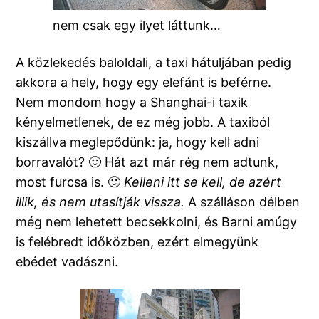
nem csak egy ilyet láttunk…
A közlekedés baloldali, a taxi hátuljában pedig
akkora a hely, hogy egy elefánt is beférne.
Nem mondom hogy a Shanghai-i taxik
kényelmetlenek, de ez még jobb. A taxiból
kiszállva meglepődünk: ja, hogy kell adni
borravalót? 🙂 Hát azt már rég nem adtunk,
most furcsa is. 🙂
Kelleni itt se kell, de azért
illik, és nem utasítják vissza.
A szálláson délben
még nem lehetett becsekkolni
, és Barni amúgy
is felébredt időközben, ezért elmegyünk
ebédet vadászni.