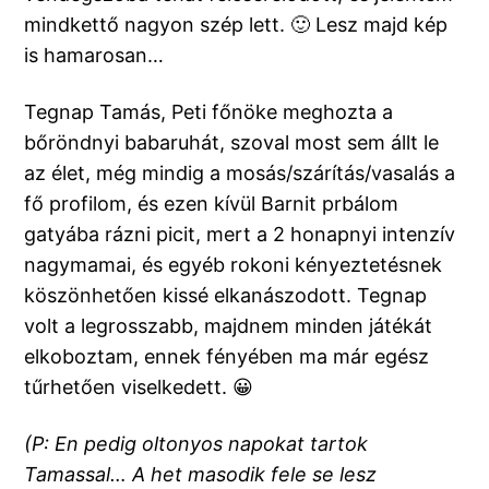
mindkettő nagyon szép lett. 🙂 Lesz majd kép
is hamarosan…
Tegnap Tamás, Peti főnöke meghozta a
bőröndnyi babaruhát, szoval most sem állt le
az élet, még mindig a mosás/szárítás/vasalás a
fő profilom, és ezen kívül Barnit prbálom
gatyába rázni picit, mert a 2 honapnyi intenzív
nagymamai, és egyéb rokoni kényeztetésnek
köszönhetően kissé elkanászodott. Tegnap
volt a legrosszabb, majdnem minden játékát
elkoboztam, ennek fényében ma már egész
tűrhetően viselkedett. 😀
(P: En pedig oltonyos napokat tartok
Tamassal… A het masodik fele se lesz