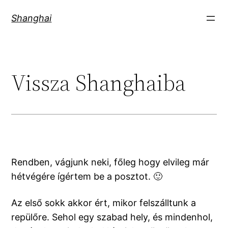
Skip
Shanghai
to
content
Vissza Shanghaiba
Rendben, vágjunk neki, főleg hogy elvileg már
hétvégére ígértem be a posztot. 🙂
Az első sokk akkor ért, mikor felszálltunk a
repülőre. Sehol egy szabad hely, és mindenhol,