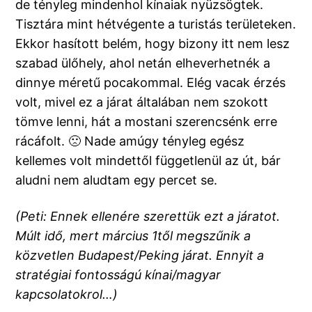
de tényleg mindenhol kínaiak nyüzsögtek.
Tisztára mint hétvégente a turistás területeken.
Ekkor hasított belém, hogy bizony itt nem lesz
szabad ülőhely, ahol netán elheverhetnék a
dinnye méretű pocakommal. Elég vacak érzés
volt, mivel ez a járat általában nem szokott
tömve lenni, hát a mostani szerencsénk erre
rácáfolt. 🙁 Nade amúgy tényleg egész
kellemes volt mindettől függetlenül az út, bár
aludni nem aludtam egy percet se.
(Peti: Ennek ellenére szerettük ezt a járatot.
Múlt idő, mert március 1től megszűnik a
közvetlen Budapest/Peking járat. Ennyit a
stratégiai fontosságú kínai/magyar
kapcsolatokrol…)