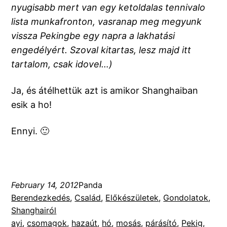
nyugisabb mert van egy ketoldalas tennivalo
lista munkafronton, vasranap meg megyunk
vissza Pekingbe egy napra a lakhatási
engedélyért. Szoval kitartas, lesz majd itt
tartalom, csak idovel…)
Ja, és átélhettük azt is amikor Shanghaiban
esik a ho!
Ennyi. 🙂
February 14, 2012
Panda
Berendezkedés
, 
Család
, 
Előkészületek
, 
Gondolatok
, 
Shanghairól
ayi
, 
csomagok
, 
hazaút
, 
hó
, 
mosás
, 
párásító
, 
Pekig
, 