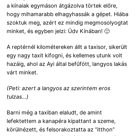
a kínaiak egymáson átgázolva törtek előre,
hogy mihamarabb elhagyhassák a gépet. Hiába
szoktuk meg, azért ez mindig megmosolyogtat
minket, és egyben jelzi: Üdv Kínában! 🙂
A reptérnél kilométereken állt a taxisor, sikerült
egy nagy taxit kifogni, és kellemes utunk volt
hazáig, ahol az Ayi által befűfött, langyos lakás
várt minket.
(Peti: azert a langyos az szerintem eros
tulzas…)
Barni még a taxiban elaludt, de amint
lefektettem a kanapéra kipattant a szeme,
körülnézett, és felsorakoztatta az “itthon”