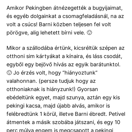
Amikor Pekingben átnézegették a bugyijaimat,
és egyéb dolgainkat a csomagfeladásnál, na az
volt a csúcs! Barni közben teljesen fel volt
pörögve, alig lehetett bírni vele. 🙂
Mikor a szállodába értünk, kicsréltük szépen az
otthoni sim kártyákat a kínaira, és láss csodát,
egyből egy bejövő hívás az egyik barátunktol.
🙂 Jo érzés volt, hogy “hiányoztunk”
valahonnan. (persze tudjuk hogy az
otthoniaknak is hiányzunk!) Gyorsan
ebédeltünk egyet, majd szunya, aztán egy kis
pekingi kacsa, majd újabb alvás, amikor is
felébredtünk 1 körül, illetve Barni ébredt. Petivel
átmentek a másik szobába játszani, és egy 10
perc múlva engem is megcsapott a pekingi