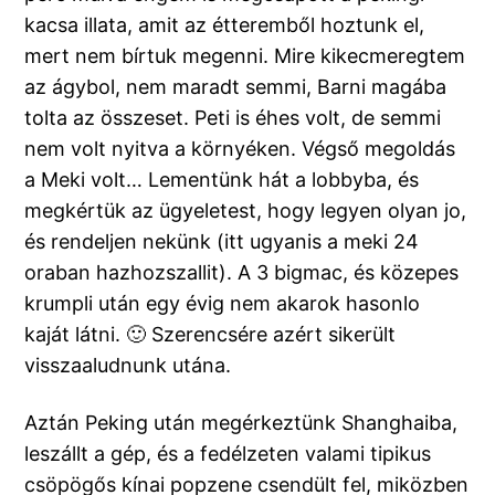
kacsa illata, amit az étteremből hoztunk el,
mert nem bírtuk megenni. Mire kikecmeregtem
az ágybol, nem maradt semmi, Barni magába
tolta az összeset. Peti is éhes volt, de semmi
nem volt nyitva a környéken. Végső megoldás
a Meki volt… Lementünk hát a lobbyba, és
megkértük az ügyeletest, hogy legyen olyan jo,
és rendeljen nekünk (itt ugyanis a meki 24
oraban hazhozszallit). A 3 bigmac, és közepes
krumpli után egy évig nem akarok hasonlo
kaját látni. 🙂 Szerencsére azért sikerült
visszaaludnunk utána.
Aztán Peking után megérkeztünk Shanghaiba,
leszállt a gép, és a fedélzeten valami tipikus
csöpögős kínai popzene csendült fel, miközben