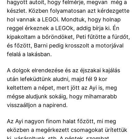
hagyott autoit, hogy felmérje, megvan még a
készlet. Közben folyamatosan azt kérdezgette
hol vannak a LEGOi. Mondtuk, hogy holnap
reggel érkeznek a LEGOk, addig bírja ki. Én
kipakoltam a bőröndöket, Peti fűtötte a fürdőt,
és főzött, Barni pedig krosszolt a motorjával
felalá a lakásban.
A dolgok elrendezése és az éjszakai kajálás
után lefeküdtünk aludni, majd fél 9 kor
keltettem a népet, mert jött az Ayi is, meg
mégse aludjunk sokáig, hogy mihamarabb
visszaálljon a napirend.
Az Ayi nagyon finom halat főzött, mi meg
eközben a megérkezett csomagokat ürítettük
ki, vásároltunk, stb. A péntek, szombat,