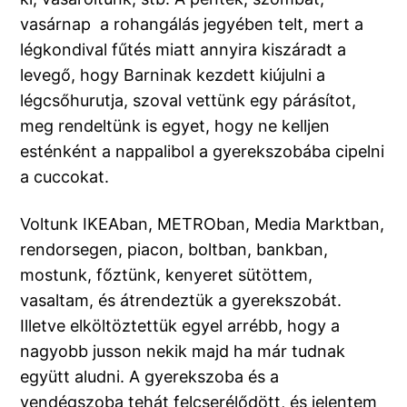
vasárnap a rohangálás jegyében telt, mert a
légkondival fűtés miatt annyira kiszáradt a
levegő, hogy Barninak kezdett kiújulni a
légcsőhurutja, szoval vettünk egy párásítot,
meg rendeltünk is egyet, hogy ne kelljen
esténként a nappalibol a gyerekszobába cipelni
a cuccokat.
Voltunk IKEAban, METROban, Media Marktban,
rendorsegen, piacon, boltban, bankban,
mostunk, főztünk, kenyeret sütöttem,
vasaltam, és átrendeztük a gyerekszobát.
Illetve elköltöztettük egyel arrébb, hogy a
nagyobb jusson nekik majd ha már tudnak
együtt aludni. A gyerekszoba és a
vendégszoba tehát felcserélődött, és jelentem