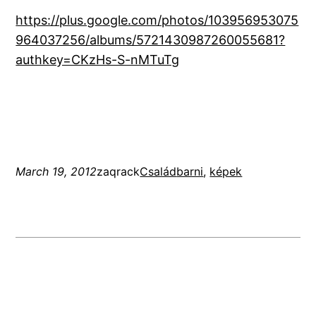
https://plus.google.com/photos/103956953075
964037256/albums/5721430987260055681?
authkey=CKzHs-S-nMTuTg
March 19, 2012
zaqrack
Család
barni
, 
képek