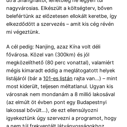
útra Shanghaitól, lehetőleg ne legyen túl
nagyvárosias. Elkészült a költségterv, bőven
belefértünk az előzetesen ellokált keretbe, így
elkezdődött a szervezés – amit kis cég révén
mi végeztünk.
A cél pedig: Nanjing, azaz Kína volt déli
fővárosa. Közel van (300km) és jól
megközelíthető (80 perc vonattal), valamiért
mégis kimaradt eddig a meglátogatott helyek
listájáról (bár a
101-es listán
rajta van…) – mint
most kiderült, teljesen méltatlanul. Ugyan kis
városnak nem mondanám a 8 millió lakosával
(az elmúlt öt évben pont egy Budapestnyi
lakossal bővült…), de ezt ellensúlyozni
igyekeztünk úgy szervezni a programot, hogy
a nem túl frekventált látványosságokhoz