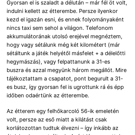
Gyorsan el is szaladt a délután – már fél öt volt,
indulni kellett az étterembe. Persze ilyenkor
kezd el igazán esni, és ennek folyományaként
nincs taxi sem sehol a világon. Telefonom
akkumulátorának utolsó erejével megnéztem,
hogy vagy sétálunk még két kilométert (már
sétáltunk a játék helyétől másfelet + a délelőtti
hegymászás), vagy felpattanunk a 31-es
buszra és azzal megyünk három megállót. Mire
tájékoztattam a csapatot, pont begurult a 31-
es busz, így gyorsan fel is ugrottunk rá és épp
időben odaértünk az étterembe.
Az étterem egy felhőkarcoló 56-ik emeletén
volt, persze az eső miatt a kilátást csak
korlátozottan tudtuk élvezni – így inkább az