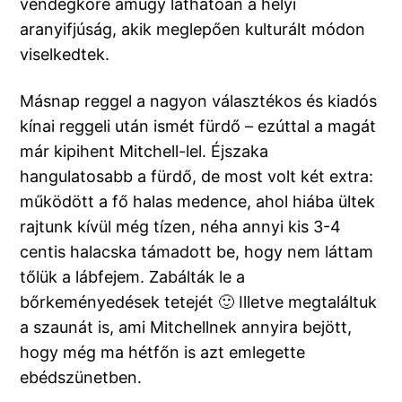
vendégköre amúgy láthatóan a helyi
aranyifjúság, akik meglepően kulturált módon
viselkedtek.
Másnap reggel a nagyon választékos és kiadós
kínai reggeli után ismét fürdő – ezúttal a magát
már kipihent Mitchell-lel. Éjszaka
hangulatosabb a fürdő, de most volt két extra:
működött a fő halas medence, ahol hiába ültek
rajtunk kívül még tízen, néha annyi kis 3-4
centis halacska támadott be, hogy nem láttam
tőlük a lábfejem. Zabálták le a
bőrkeményedések tetejét 🙂 Illetve megtaláltuk
a szaunát is, ami Mitchellnek annyira bejött,
hogy még ma hétfőn is azt emlegette
ebédszünetben.