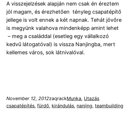
A visszejelzések alapján nem csak én éreztem
jól magam, és érezhetően tényleg csapatépítő
jellege is volt ennek a két napnak. Tehát jövőre
is megyünk valahova mindenképp amint lehet
– meg a családdal (esetleg egy vállalkozó
kedvű látogatóval) is vissza Nanjingba, mert
kellemes város, sok látnivalóval.
November 12, 2012
zaqrack
Munka
, 
Utazás
csapatépítés
, 
fürdő
, 
kirándulás
, 
nanjing
, 
teambuilding