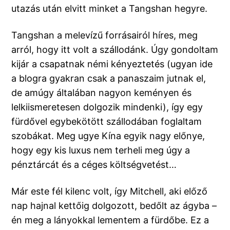
utazás után elvitt minket a Tangshan hegyre.
Tangshan a melevízű forrásairól híres, meg
arról, hogy itt volt a szállodánk. Úgy gondoltam
kijár a csapatnak némi kényeztetés (ugyan ide
a blogra gyakran csak a panaszaim jutnak el,
de amúgy általában nagyon keményen és
lelkiismeretesen dolgozik mindenki), így egy
fürdővel egybekötött szállodában foglaltam
szobákat. Meg ugye Kína egyik nagy előnye,
hogy egy kis luxus nem terheli meg úgy a
pénztárcát és a céges költségvetést…
Már este fél kilenc volt, így Mitchell, aki előző
nap hajnal kettőig dolgozott, bedőlt az ágyba –
én meg a lányokkal lementem a fürdőbe. Ez a