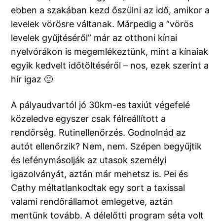
ebben a szakában kezd őszülni az idő, amikor a
levelek vörösre váltanak. Márpedig a “vörös
levelek gyűjtéséről” már az otthoni kínai
nyelvórákon is megemlékeztünk, mint a kínaiak
egyik kedvelt időtöltéséről – nos, ezek szerint a
hír igaz 🙂
A pályaudvartól jó 30km-es taxiút végefelé
közeledve egyszer csak félreállított a
rendőrség. Rutinellenőrzés. Godnolnád az
autót ellenőrzik? Nem, nem. Szépen begyűjtik
és lefénymásolják az utasok személyi
igazolványát, aztán már mehetsz is. Pei és
Cathy méltatlankodtak egy sort a taxissal
valami rendőrállamot emlegetve, aztán
mentünk tovább. A délelőtti program séta volt