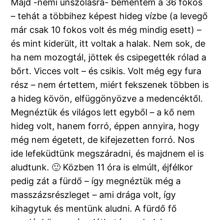
Majd -némi unszolásra- bementem a 36 fokos
– tehát a többihez képest hideg vízbe (a levegő
már csak 10 fokos volt és még mindig esett) –
és mint kiderült, itt voltak a halak. Nem sok, de
ha nem mozogtál, jöttek és csipegették rólad a
bőrt. Vicces volt – és csikis. Volt még egy fura
rész – nem értettem, miért fekszenek többen is
a hideg kövön, elfüggönyözve a medencéktől.
Megnéztük és világos lett egyből – a kő nem
hideg volt, hanem forró, éppen annyira, hogy
még nem égetett, de kifejezetten forró. Nos
ide lefeküdtünk megszáradni, és majdnem el is
aludtunk. 🙂 Közben 11 óra is elmúlt, éjfélkor
pedig zát a fürdő – így megnéztük még a
masszázsrészleget – ami drága volt, így
kihagytuk és mentünk aludni. A fürdő fő