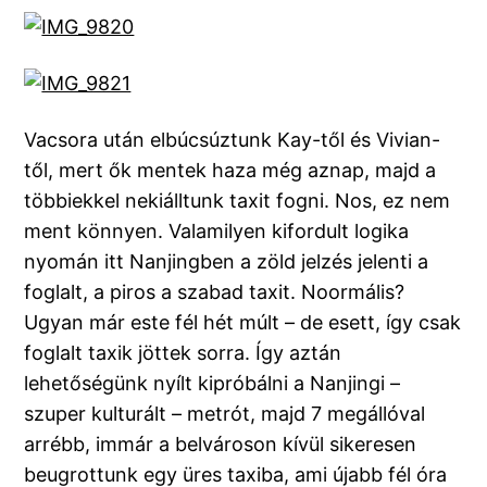
Vacsora után elbúcsúztunk Kay-től és Vivian-
től, mert ők mentek haza még aznap, majd a
többiekkel nekiálltunk taxit fogni. Nos, ez nem
ment könnyen. Valamilyen kifordult logika
nyomán itt Nanjingben a zöld jelzés jelenti a
foglalt, a piros a szabad taxit. Noormális?
Ugyan már este fél hét múlt – de esett, így csak
foglalt taxik jöttek sorra. Így aztán
lehetőségünk nyílt kipróbálni a Nanjingi –
szuper kulturált – metrót, majd 7 megállóval
arrébb, immár a belvároson kívül sikeresen
beugrottunk egy üres taxiba, ami újabb fél óra