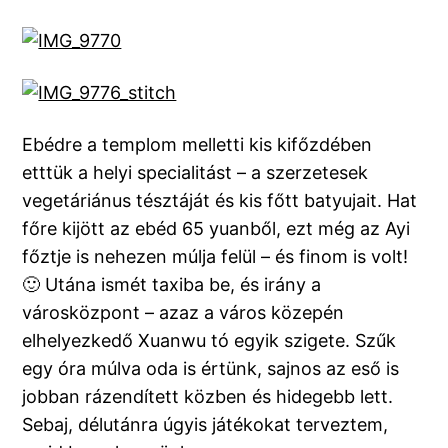
Ebédre a templom melletti kis kifőzdében
etttük a helyi specialitást – a szerzetesek
vegetáriánus tésztáját és kis főtt batyujait. Hat
főre kijött az ebéd 65 yuanből, ezt még az Ayi
főztje is nehezen múlja felül – és finom is volt!
🙂 Utána ismét taxiba be, és irány a
városközpont – azaz a város közepén
elhelyezkedő Xuanwu tó egyik szigete. Szűk
egy óra múlva oda is értünk, sajnos az eső is
jobban rázendített közben és hidegebb lett.
Sebaj, délutánra úgyis játékokat terveztem,