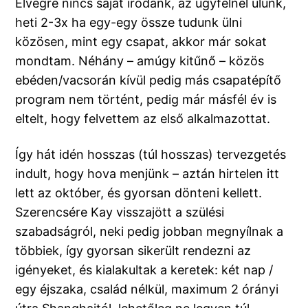
Elvégre nincs saját irodánk, az ügyfélnél ülünk,
heti 2-3x ha egy-egy össze tudunk ülni
közösen, mint egy csapat, akkor már sokat
mondtam. Néhány – amúgy kitűnő – közös
ebéden/vacsorán kívül pedig más csapatépítő
program nem történt, pedig már másfél év is
eltelt, hogy felvettem az első alkalmazottat.
Így hát idén hosszas (túl hosszas) tervezgetés
indult, hogy hova menjünk – aztán hirtelen itt
lett az október, és gyorsan dönteni kellett.
Szerencsére Kay visszajött a szülési
szabadságról, neki pedig jobban megnyílnak a
többiek, így gyorsan sikerült rendezni az
igényeket, és kialakultak a keretek: két nap /
egy éjszaka, család nélkül, maximum 2 órányi