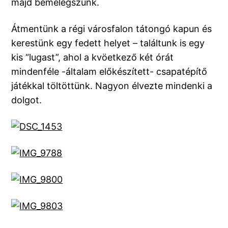
majd bemelegszünk.
Átmentünk a régi városfalon tátongó kapun és
kerestünk egy fedett helyet – találtunk is egy
kis “lugast”, ahol a kvöetkező két órát
mindenféle -általam előkészített- csapatépítő
játékkal töltöttünk. Nagyon élvezte mindenki a
dolgot.