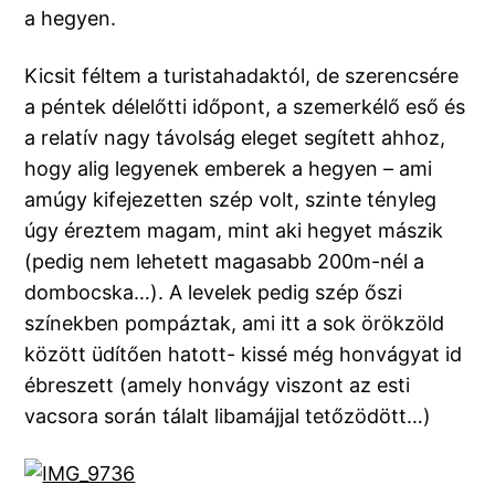
a hegyen.
Kicsit féltem a turistahadaktól, de szerencsére
a péntek délelőtti időpont, a szemerkélő eső és
a relatív nagy távolság eleget segített ahhoz,
hogy alig legyenek emberek a hegyen – ami
amúgy kifejezetten szép volt, szinte tényleg
úgy éreztem magam, mint aki hegyet mászik
(pedig nem lehetett magasabb 200m-nél a
dombocska…). A levelek pedig szép őszi
színekben pompáztak, ami itt a sok örökzöld
között üdítően hatott- kissé még honvágyat id
ébreszett (amely honvágy viszont az esti
vacsora során tálalt libamájjal tetőzödött…)