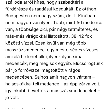
szálloda arról híres, hogy szabadtéri a
fürdőrésze és ráadásul koedukált. Ez otthon
Budapesten nem nagy szám, de itt Kínában
nem nagyon van ilyen. Több, mint 50 medence
van, a többsége pici, pár négyzetméteres, és
más-más virágokkal illatosított, 38-42 fok
közötti vízzel. Ezen kívül van még több
masszázsmedence, egy mesterséges vízesés
ami alá be lehet állni, ilyen-olyan sima
medencék, meg még sok egyéb. Elücsörögtünk
pár jó forróvízzel megtöltött virágos
medencében. Sajnos amit nagyon vártam –
halacskákkal teli medence – az épp zárva volt,
így inkább bevettük a masszázsmedencéket –
jó volt.