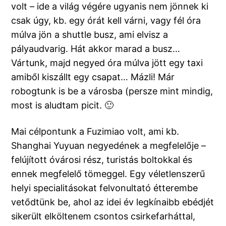
volt – ide a világ végére ugyanis nem jönnek ki
csak úgy, kb. egy órát kell várni, vagy fél óra
múlva jön a shuttle busz, ami elvisz a
pályaudvarig. Hát akkor marad a busz…
Vártunk, majd negyed óra múlva jött egy taxi
amiből kiszállt egy csapat… Mázli! Már
robogtunk is be a városba (persze mint mindig,
most is aludtam picit. 🙂
Mai célpontunk a Fuzimiao volt, ami kb.
Shanghai Yuyuan negyedének a megfelelője –
felújított óvárosi rész, turistás boltokkal és
ennek megfelelő tömeggel. Egy véletlenszerű
helyi specialitásokat felvonultató étterembe
vetődtünk be, ahol az idei év legkínaibb ebédjét
sikerült elköltenem csontos csirkefarháttal,