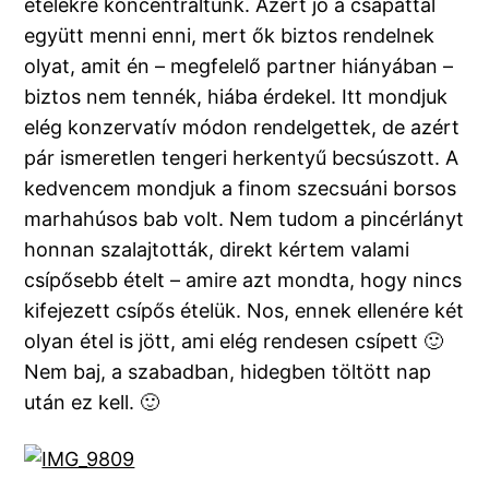
ételekre koncentráltunk. Azért jó a csapattal
együtt menni enni, mert ők biztos rendelnek
olyat, amit én – megfelelő partner hiányában –
biztos nem tennék, hiába érdekel. Itt mondjuk
elég konzervatív módon rendelgettek, de azért
pár ismeretlen tengeri herkentyű becsúszott. A
kedvencem mondjuk a finom szecsuáni borsos
marhahúsos bab volt. Nem tudom a pincérlányt
honnan szalajtották, direkt kértem valami
csípősebb ételt – amire azt mondta, hogy nincs
kifejezett csípős ételük. Nos, ennek ellenére két
olyan étel is jött, ami elég rendesen csípett 🙂
Nem baj, a szabadban, hidegben töltött nap
után ez kell. 🙂