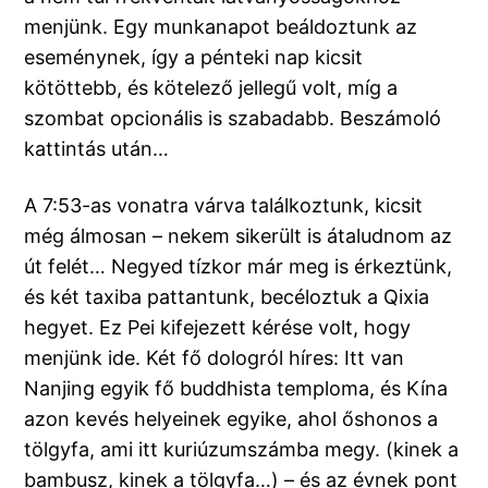
menjünk. Egy munkanapot beáldoztunk az
eseménynek, így a pénteki nap kicsit
kötöttebb, és kötelező jellegű volt, míg a
szombat opcionális is szabadabb. Beszámoló
kattintás után…
A 7:53-as vonatra várva találkoztunk, kicsit
még álmosan – nekem sikerült is átaludnom az
út felét… Negyed tízkor már meg is érkeztünk,
és két taxiba pattantunk, becéloztuk a Qixia
hegyet. Ez Pei kifejezett kérése volt, hogy
menjünk ide. Két fő dologról híres: Itt van
Nanjing egyik fő buddhista temploma, és Kína
azon kevés helyeinek egyike, ahol őshonos a
tölgyfa, ami itt kuriúzumszámba megy. (kinek a
bambusz, kinek a tölgyfa…) – és az évnek pont