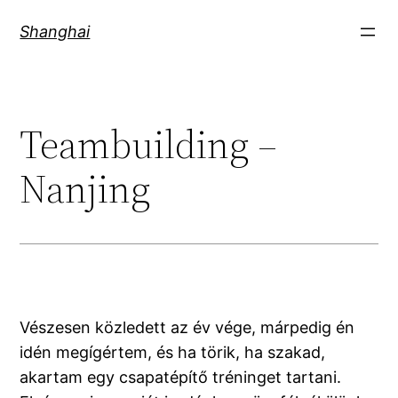
Skip
Shanghai
to
content
Teambuilding –
Nanjing
Vészesen közledett az év vége, márpedig én
idén megígértem, és ha törik, ha szakad,
akartam egy csapatépítő tréninget tartani.