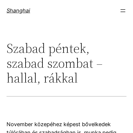
Skip
Shanghai
to
content
Szabad péntek,
szabad szombat –
hallal, rákkal
November közepéhez képest bővelkedek
túlórában és szabadságban is, munka pedig