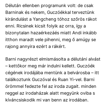
Délután ellenben programunk volt: de csak
Barninak és nekem, Guczóékkal terveztünk
kirándulást a Yangcheng tóhoz szőrös rákot
enni. Ricsinek kicsit folyik az orra, így a
bizonytalan hazaérkezáés miatt Andi inkább
itthon maradt vele pihenni, meg ő amúgy se
rajong annyira ezért a rákért.
Barni nagyrészt elmismásolta a délutáni alvást
– kettőkor meg már indulni kellett. Guczóék
cégének irodájába mentünk a belvárosba – itt
találkoztunk Guczóval és Ruan Yi-vel. Barni
örömmel fedezte fel az iroda zugait. minden
reggel az irodaházak alatt megyünk oviba s
kíváncsiskodik mi van benn az irodában.