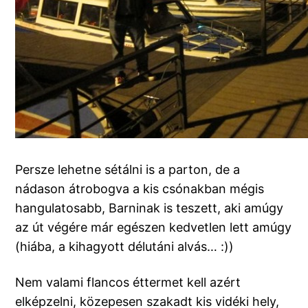
Persze lehetne sétálni is a parton, de a
nádason átrobogva a kis csónakban mégis
hangulatosabb, Barninak is teszett, aki amúgy
az út végére már egészen kedvetlen lett amúgy
(hiába, a kihagyott délutáni alvás… :))
Nem valami flancos éttermet kell azért
elképzelni, közepesen szakadt kis vidéki hely,