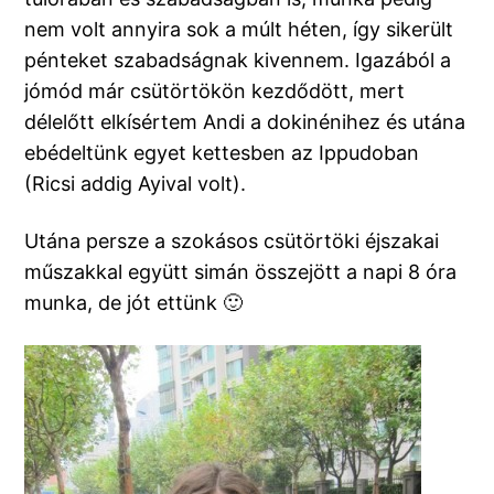
nem volt annyira sok a múlt héten, így sikerült
pénteket szabadságnak kivennem. Igazából a
jómód már csütörtökön kezdődött, mert
délelőtt elkísértem Andi a dokinénihez és utána
ebédeltünk egyet kettesben az Ippudoban
(Ricsi addig Ayival volt).
Utána persze a szokásos csütörtöki éjszakai
műszakkal együtt simán összejött a napi 8 óra
munka, de jót ettünk 🙂