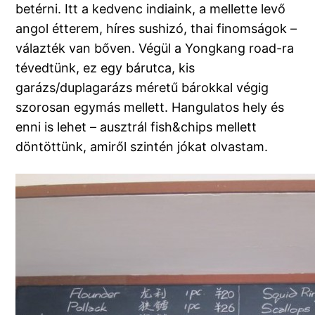
betérni. Itt a kedvenc indiaink, a mellette levő
angol étterem, híres sushizó, thai finomságok –
válazték van bőven. Végül a Yongkang road-ra
tévedtünk, ez egy bárutca, kis
garázs/duplagarázs méretű bárokkal végig
szorosan egymás mellett. Hangulatos hely és
enni is lehet – ausztrál fish&chips mellett
döntöttünk, amiről szintén jókat olvastam.