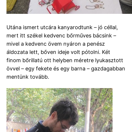
Utána ismert utcára kanyarodtunk – jó céllal,
mert itt székel kedvenc bőrműves bácsink –
mivel a kedvenc övem nyáron a penész
áldozata lett, bőven ideje volt pótolni. Két
finom bőrillatú ott helyben méretre lyukasztott
övvel – egy fekete és egy barna – gazdagabban
mentünk tovább.