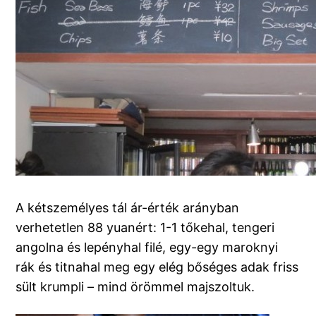
A kétszemélyes tál ár-érték arányban
verhetetlen 88 yuanért: 1-1 tőkehal, tengeri
angolna és lepényhal filé, egy-egy maroknyi
rák és titnahal meg egy elég bőséges adak friss
sült krumpli – mind örömmel majszoltuk.