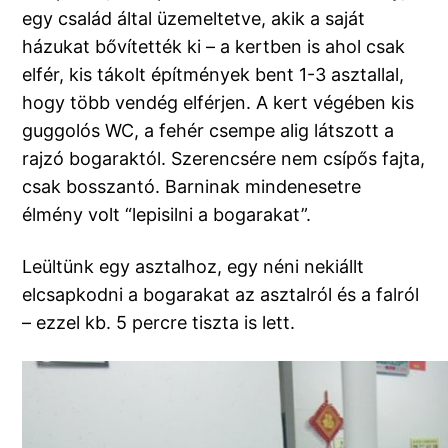
egy család által üzemeltetve, akik a saját
házukat bővítették ki – a kertben is ahol csak
elfér, kis tákolt építmények bent 1-3 asztallal,
hogy több vendég elférjen. A kert végében kis
guggolós WC, a fehér csempe alig látszott a
rajzó bogaraktól. Szerencsére nem csípős fajta,
csak bosszantó. Barninak mindenesetre
élmény volt “lepisilni a bogarakat”.
Leültünk egy asztalhoz, egy néni nekiállt
elcsapkodni a bogarakat az asztalról és a falról
– ezzel kb. 5 percre tiszta is lett.