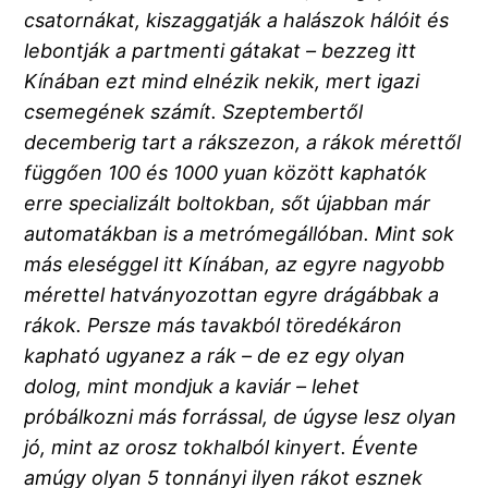
csatornákat, kiszaggatják a halászok hálóit és
lebontják a partmenti gátakat – bezzeg itt
Kínában ezt mind elnézik nekik, mert igazi
csemegének számít. Szeptembertől
decemberig tart a rákszezon, a rákok mérettől
függően 100 és 1000 yuan között kaphatók
erre specializált boltokban, sőt újabban már
automatákban is a metrómegállóban. Mint sok
más eleséggel itt Kínában, az egyre nagyobb
mérettel hatványozottan egyre drágábbak a
rákok. Persze más tavakból töredékáron
kapható ugyanez a rák – de ez egy olyan
dolog, mint mondjuk a kaviár – lehet
próbálkozni más forrással, de úgyse lesz olyan
jó, mint az orosz tokhalból kinyert. Évente
amúgy olyan 5 tonnányi ilyen rákot esznek