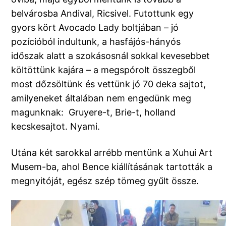
belvárosba Andival, Ricsivel. Futottunk egy
gyors kört Avocado Lady boltjában – jó
pozícióból indultunk, a hasfájós-hányós
időszak alatt a szokásosnál sokkal kevesebbet
költöttünk kajára – a megspórolt összegből
most dőzsöltünk és vettünk jó 70 deka sajtot,
amilyeneket általában nem engedünk meg
magunknak: Gruyere-t, Brie-t, holland
kecskesajtot. Nyami.
Utána két sarokkal arrébb mentünk a Xuhui Art
Musem-ba, ahol Bence kiállításának tartották a
megnyitóját, egész szép tömeg gyűlt össze.