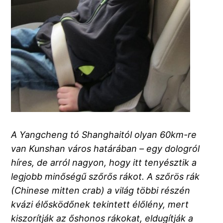
A Yangcheng tó Shanghaitól olyan 60km-re
van Kunshan város határában – egy dologról
híres, de arról nagyon, hogy itt tenyésztik a
legjobb minőségű szőrős rákot. A szőrös rák
(Chinese mitten crab) a világ többi részén
kvázi élősködőnek tekintett élőlény, mert
kiszorítják az őshonos rákokat, eldugítják a