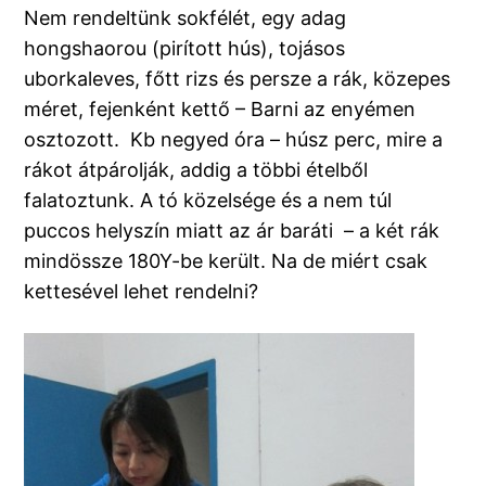
Nem rendeltünk sokfélét, egy adag
hongshaorou (pirított hús), tojásos
uborkaleves, főtt rizs és persze a rák, közepes
méret, fejenként kettő – Barni az enyémen
osztozott. Kb negyed óra – húsz perc, mire a
rákot átpárolják, addig a többi ételből
falatoztunk. A tó közelsége és a nem túl
puccos helyszín miatt az ár baráti – a két rák
mindössze 180Y-be került. Na de miért csak
kettesével lehet rendelni?