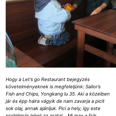
Hogy a Let’s go Restaurant bejegyzés
követelményeknek is megfeleljünk: Sailor’s
Fish and Chips, Yongkang lu 35. Aki a közelben
jár és épp halra vágyik de nam zavarja a picit
sok olaj, annak ajánljuk. Pici a hely, így este
problémás lehet az asztal… Mi max a fiúk