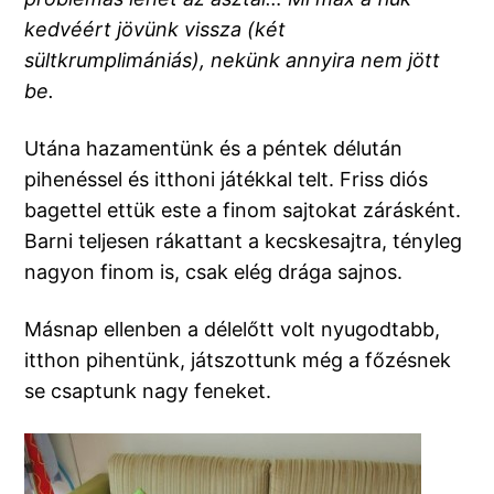
kedvéért jövünk vissza (két
sültkrumplimániás), nekünk annyira nem jött
be.
Utána hazamentünk és a péntek délután
pihenéssel és itthoni játékkal telt. Friss diós
bagettel ettük este a finom sajtokat zárásként.
Barni teljesen rákattant a kecskesajtra, tényleg
nagyon finom is, csak elég drága sajnos.
Másnap ellenben a délelőtt volt nyugodtabb,
itthon pihentünk, játszottunk még a főzésnek
se csaptunk nagy feneket.