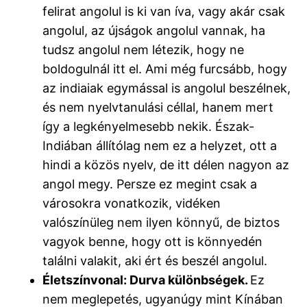
felirat angolul is ki van íva, vagy akár csak
angolul, az újságok angolul vannak, ha
tudsz angolul nem létezik, hogy ne
boldogulnál itt el. Ami még furcsább, hogy
az indiaiak egymással is angolul beszélnek,
és nem nyelvtanulási céllal, hanem mert
így a legkényelmesebb nekik. Észak-
Indiában állítólag nem ez a helyzet, ott a
hindi a közös nyelv, de itt délen nagyon az
angol megy. Persze ez megint csak a
városokra vonatkozik, vidéken
valószínüleg nem ilyen könnyű, de biztos
vagyok benne, hogy ott is könnyedén
találni valakit, aki ért és beszél angolul.
Életszínvonal: Durva különbségek.
Ez
nem meglepetés, ugyanúgy mint Kínában