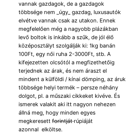
vannak gazdagok, de a gazdagok
többsége nem _úgy_ gazdag, luxusautók
elvétve vannak csak az utakon. Ennek
megfelelően még a nagyobb plázákban
levő boltok is inkább a szűk, de jól élő
középosztályt szolgálják ki: 1kg banán
100Ft, egy női ruha 2-3000Ft, stb. A
kifejezetten olcsótól a megfizethetőig
terjednek az árak, és nem áraszt el
mindent a külföldi / kínai dömping, az áruk
többsége helyi termék – persze néhány
dolgot, pl. a műszaki cikkeket kivéve. És
ismerek valakit aki itt nagyon nehezen
állná meg, hogy minden egyes
megkeresett
forintját
rúpiáját
azonnal elköltse.