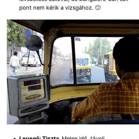
pont nem kérik a vizsgához. 🙂
Levegő: Tiszta.
Meleg idő, távoli