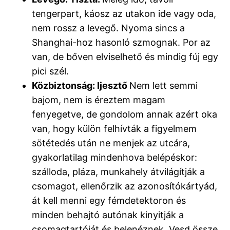
tengerpart, káosz az utakon ide vagy oda,
nem rossz a levegő. Nyoma sincs a
Shanghai-hoz hasonló szmognak. Por az
van, de bőven elviselhető és mindig fúj egy
pici szél.
Közbiztonság: Ijesztő
Nem lett semmi
bajom, nem is éreztem magam
fenyegetve, de gondolom annak azért oka
van, hogy külön felhívták a figyelmem
sötétedés után ne menjek az utcára,
gyakorlatilag mindenhova belépéskor:
szálloda, pláza, munkahely átvilágítják a
csomagot, ellenőrzik az azonosítókártyád,
át kell menni egy fémdetektoron és
minden behajtó autónak kinyitják a
csomagtartóját és belenéznek. Vesd össze