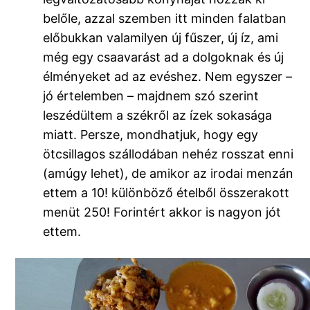
belőle, azzal szemben itt minden falatban
előbukkan valamilyen új fűszer, új íz, ami
még egy csaavarást ad a dolgoknak és új
élményeket ad az evéshez. Nem egyszer –
jó értelemben – majdnem szó szerint
leszédültem a székről az ízek sokasága
miatt. Persze, mondhatjuk, hogy egy
ötcsillagos szállodában nehéz rosszat enni
(amúgy lehet), de amikor az irodai menzán
ettem a 10! különböző ételből összerakott
menüt 250! Forintért akkor is nagyon jót
ettem.