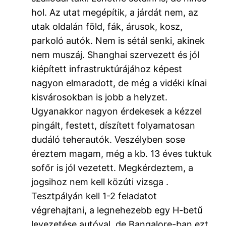
hol. Az utat megépítik, a járdát nem, az
utak oldalán föld, fák, árusok, kosz,
parkoló autók. Nem is sétál senki, akinek
nem muszáj. Shanghai szervezett és jól
kiépített infrastruktúrájához képest
nagyon elmaradott, de még a vidéki kínai
kisvárosokban is jobb a helyzet.
Ugyanakkor nagyon érdekesek a kézzel
pingált, festett, díszített folyamatosan
dudáló teherautók. Veszélyben sose
éreztem magam, még a kb. 13 éves tuktuk
sofőr is jól vezetett. Megkérdeztem, a
jogsihoz nem kell közúti vizsga .
Tesztpályán kell 1-2 feladatot
végrehajtani, a legnehezebb egy H-betű
levezetése autóval, de Bangalore-ban ezt