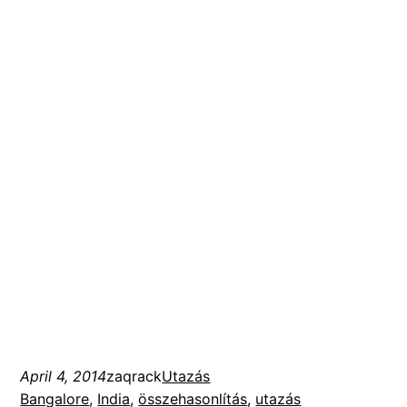
April 4, 2014
zaqrack
Utazás
Bangalore
, 
India
, 
összehasonlítás
, 
utazás