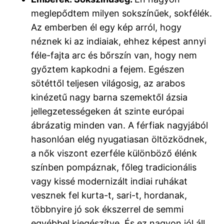
meglepődtem milyen sokszínűek, sokfélék.
Az emberben él egy kép arról, hogy
néznek ki az indiaiak, ehhez képest annyi
féle-fajta arc és bőrszín van, hogy nem
győztem kapkodni a fejem. Egészen
sötéttől teljesen világosig, az arabos
kinézetű nagy barna szemektől ázsia
jellegzetességeken át szinte európai
ábrázatig minden van. A férfiak nagyjából
hasonlóan elég nyugatiasan öltözködnek,
a nők viszont ezerféle különböző élénk
színben pompáznak, főleg tradicionális
vagy kissé modernizált indiai ruhákat
vesznek fel kurta-t, sari-t, hordanak,
többnyire jó sok ékszerrel de semmi
egyébbel kiegészítve. És ez nagyon jól áll