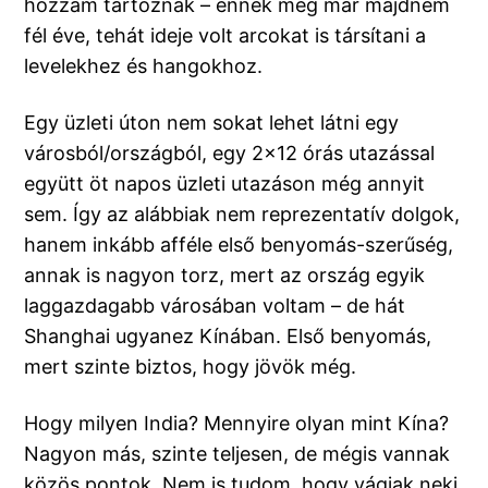
hozzám tartoznak – ennek meg már majdnem
fél éve, tehát ideje volt arcokat is társítani a
levelekhez és hangokhoz.
Egy üzleti úton nem sokat lehet látni egy
városból/országból, egy 2×12 órás utazással
együtt öt napos üzleti utazáson még annyit
sem. Így az alábbiak nem reprezentatív dolgok,
hanem inkább afféle első benyomás-szerűség,
annak is nagyon torz, mert az ország egyik
laggazdagabb városában voltam – de hát
Shanghai ugyanez Kínában. Első benyomás,
mert szinte biztos, hogy jövök még.
Hogy milyen India? Mennyire olyan mint Kína?
Nagyon más, szinte teljesen, de mégis vannak
közös pontok. Nem is tudom, hogy vágjak neki,