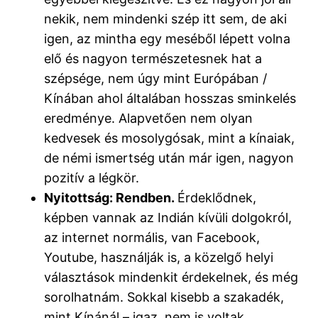
nekik, nem mindenki szép itt sem, de aki
igen, az mintha egy meséből lépett volna
elő és nagyon természetesnek hat a
szépsége, nem úgy mint Európában /
Kínában ahol általában hosszas sminkelés
eredménye. Alapvetően nem olyan
kedvesek és mosolygósak, mint a kínaiak,
de némi ismertség után már igen, nagyon
pozitív a légkör.
Nyitottság: Rendben.
Érdeklődnek,
képben vannak az Indián kívüli dolgokról,
az internet normális, van Facebook,
Youtube, használják is, a közelgő helyi
választások mindenkit érdekelnek, és még
sorolhatnám. Sokkal kisebb a szakadék,
mint Kínánál – igaz, nem is voltak