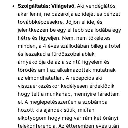
Szolgáltatás: Világelső.
Aki vendéglátós
akar lenni, ne pazarolja az idejét és pénzét
továbbképzésekre. Jöjjön el ide, és
jelentkezzen be egy elitebb szállodába egy
hétre és figyeljen. Nem, nem tökéletes
minden, a 4 éves szállodában billeg a fotel
és leszakad a fürdőszobai ablak
árnyékolója de az a szintű figyelem és
törődés amit az alkalmazottak mutatnak
az elmondhatatlan. A recepciós aki
visszaérkezéskor kedélyesen érdeklődik
hogy telt a munkanap, mennyire fáradtam
el. A meglepetésszerűen a szobámba
hozott kis ajándék sütik, miután
elkotyogom hogy még vár rám két órányi
telekonferencia. Az étteremben evés után