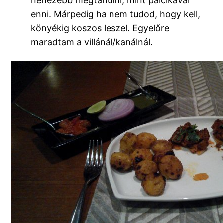
nehezebb megtanulni, mint pálcikával
enni. Márpedig ha nem tudod, hogy kell,
könyékig koszos leszel. Egyelőre
maradtam a villánál/kanálnál.