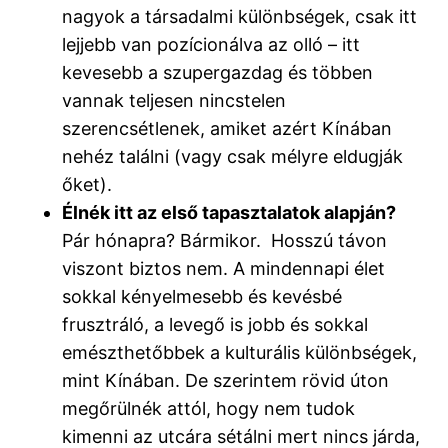
nagyok a társadalmi különbségek, csak itt
lejjebb van pozícionálva az olló – itt
kevesebb a szupergazdag és többen
vannak teljesen nincstelen
szerencsétlenek, amiket azért Kínában
nehéz találni (vagy csak mélyre eldugják
őket).
Élnék itt az első tapasztalatok alapján?
Pár hónapra? Bármikor. Hosszú távon
viszont biztos nem. A mindennapi élet
sokkal kényelmesebb és kevésbé
frusztráló, a levegő is jobb és sokkal
emészthetőbbek a kulturális különbségek,
mint Kínában. De szerintem rövid úton
megőrülnék attól, hogy nem tudok
kimenni az utcára sétálni mert nincs járda,