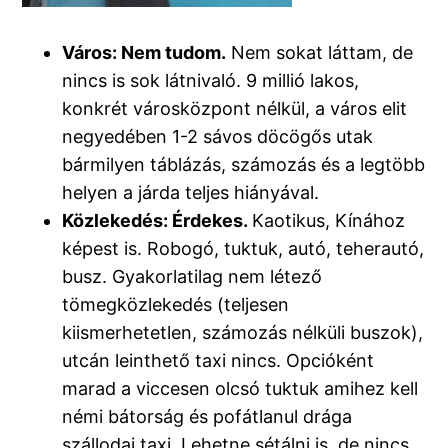
Város: Nem tudom.
Nem sokat láttam, de
nincs is sok látnivaló. 9 millió lakos,
konkrét városközpont nélkül, a város elit
negyedében 1-2 sávos döcögős utak
bármilyen táblázás, számozás és a legtöbb
helyen a járda teljes hiányával.
Közlekedés: Érdekes.
Kaotikus, Kínához
képest is. Robogó, tuktuk, autó, teherautó,
busz. Gyakorlatilag nem létező
tömegközlekedés (teljesen
kiismerhetetlen, számozás nélküli buszok),
utcán leinthető taxi nincs. Opcióként
marad a viccesen olcsó tuktuk amihez kell
némi bátorság és pofátlanul drága
szállodai taxi. Lehetne sétálni is, de nincs