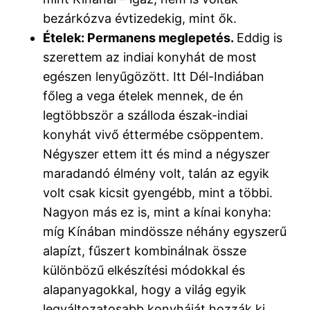
bezárkózva évtizedekig, mint ők.
Ételek: Permanens meglepetés.
Eddig is
szerettem az indiai konyhát de most
egészen lenyűgözött. Itt Dél-Indiában
főleg a vega ételek mennek, de én
legtöbbször a szálloda észak-indiai
konyhát vivő éttermébe csöppentem.
Négyszer ettem itt és mind a négyszer
maradandó élmény volt, talán az egyik
volt csak kicsit gyengébb, mint a többi.
Nagyon más ez is, mint a kínai konyha:
míg Kínában mindössze néhány egyszerű
alapízt, fűszert kombinálnak össze
különbözű elkészítési módokkal és
alapanyagokkal, hogy a világ egyik
legváltozatosabb konyháját hozzák ki