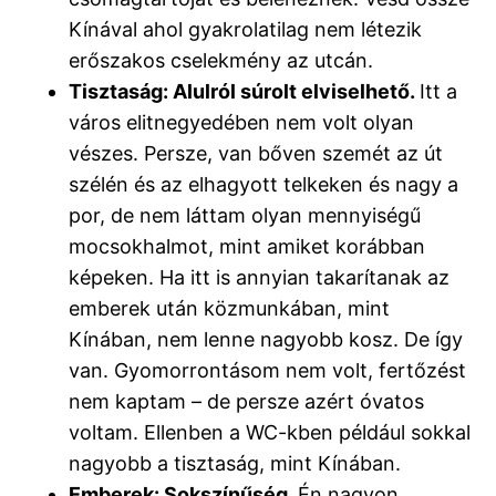
Kínával ahol gyakrolatilag nem létezik
erőszakos cselekmény az utcán.
Tisztaság: Alulról súrolt elviselhető.
Itt a
város elitnegyedében nem volt olyan
vészes. Persze, van bőven szemét az út
szélén és az elhagyott telkeken és nagy a
por, de nem láttam olyan mennyiségű
mocsokhalmot, mint amiket korábban
képeken. Ha itt is annyian takarítanak az
emberek után közmunkában, mint
Kínában, nem lenne nagyobb kosz. De így
van. Gyomorrontásom nem volt, fertőzést
nem kaptam – de persze azért óvatos
voltam. Ellenben a WC-kben például sokkal
nagyobb a tisztaság, mint Kínában.
Emberek: Sokszínűség.
Én nagyon