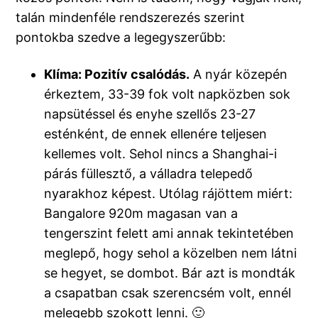
talán mindenféle rendszerezés szerint
pontokba szedve a legegyszerűbb:
Klíma: Pozitív csalódás.
A nyár közepén
érkeztem, 33-39 fok volt napközben sok
napsütéssel és enyhe szellős 23-27
esténként, de ennek ellenére teljesen
kellemes volt. Sehol nincs a Shanghai-i
párás füllesztő, a válladra telepedő
nyarakhoz képest. Utólag rájöttem miért:
Bangalore 920m magasan van a
tengerszint felett ami annak tekintetében
meglepő, hogy sehol a közelben nem látni
se hegyet, se dombot. Bár azt is mondták
a csapatban csak szerencsém volt, ennél
melegebb szokott lenni. 🙂