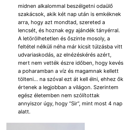
midnen alkalommal beszélgetni odaülő
szakácsok, akik két nap után is emkéknek
arra, hogy azt mondtad, szereted a
lencsét, és hoznak egy ajándék tányérral.
A letörölhetetlen és őszinte mosoly, a
feltétel nélküli néha már kicsit túlzásba vitt
udvariaskodás, az elnézéskérés azért,
mert nem vették észre időben, hogy kevés
a poharamban a víz és magamnak kellett
tölteni… na szóval ezt át kell élni, ehhez ők
értenek a legjobban a világon. Szerintem
egész életemben nem szólítottak
annyiszor úgy, hogy “Sir”, mint most 4 nap
alatt.