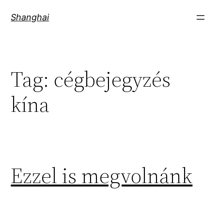
Skip
Shanghai
to
content
Tag:
cégbejegyzés
kína
Ezzel is megvolnánk