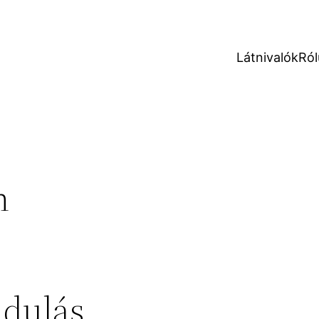
Látnivalók
Ról
n
ndulás