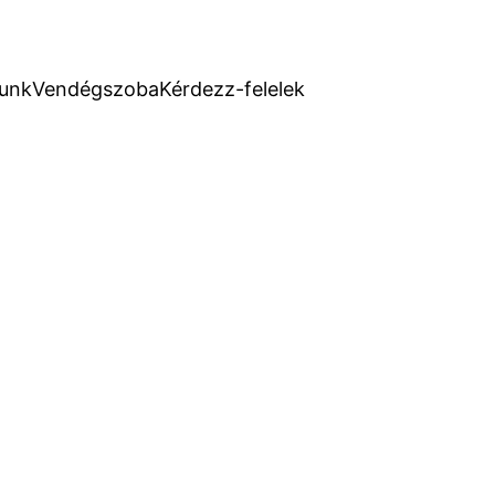
unk
Vendégszoba
Kérdezz-felelek