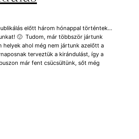
 publikálás előtt három hónappal történtek…
unkat! 🙂 Tudom, már többször jártunk
 helyek ahol még nem jártunk azelőtt a
ynaposnak terveztük a kirándulást, így a
i buszon már fent csücsültünk, sőt még