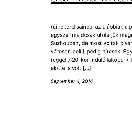
(új rekord sajnos, az alábbiak a
egyszer majdcsak utolérjük mag
Suzhouban, de most voltak olyan
városon belül, pedig híresek. Eg
reggel 7:20-kor induló lakópark
előtte is volt […]
September 4, 2014