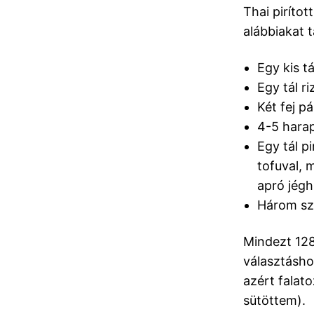
Thai pirítot
alábbiakat 
Egy kis t
Egy tál ri
Két fej p
4-5 harap
Egy tál p
tofuval, 
apró jégh
Három sz
Mindezt 128
választáshoz
azért falat
sütöttem).