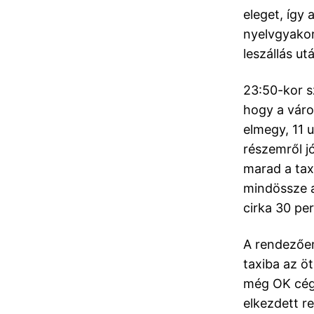
eleget, így
nyelvgyakorl
leszállás ut
23:50-kor s
hogy a váro
elmegy, 11 
részemről jó
marad a taxi
mindössze a
cirka 30 per
A rendezőe
taxiba az öt
még OK cég
elkezdett re