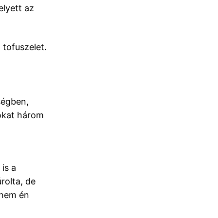
elyett az
 tofuszelet.
ségben,
kokat három
is a
rolta, de
 nem én