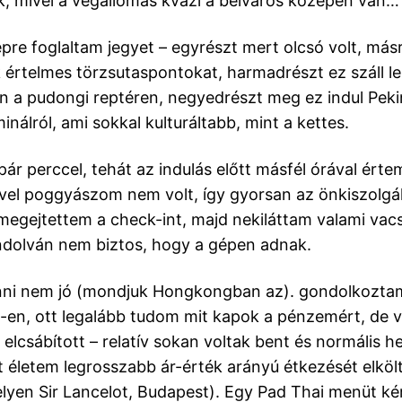
ák, mivel a végállomás kvázi a belváros közepén van…
épre foglaltam jegyet – egyrészt mert olcsó volt, más
 értelmes törzsutaspontokat, harmadrészt ez száll le
 a pudongi reptéren, negyedrészt meg ez indul Pek
nálról, ami sokkal kulturáltabb, mint a kettes.
pár perccel, tehát az indulás előtt másfél órával értem
ivel poggyászom nem volt, így gyorsan az önkiszolgá
megejtettem a check-int, majd nekiláttam valami vac
ndolván nem biztos, hogy a gépen adnak.
nni nem jó (mondjuk Hongkongban az). gondolkozta
-en, ott legalább tudom mit kapok a pénzemért, de 
 elcsábított – relatív sokan voltak bent és normális h
lt életem legrosszabb ár-érték arányú étkezését elköl
lyen Sir Lancelot, Budapest). Egy Pad Thai menüt ké