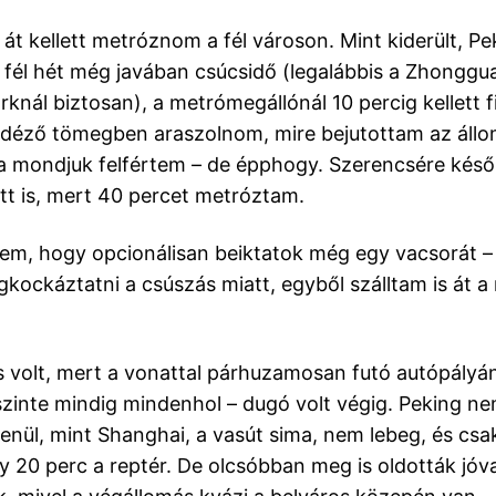
 át kellett metróznom a fél városon. Mint kiderült, P
 fél hét még javában csúcsidő (legalábbis a Zhongg
rknál biztosan), a metrómegállónál 10 percig kellett 
 idéző tömegben araszolnom, mire bejutottam az állo
a mondjuk felfértem – de épphogy. Szerencsére későb
ett is, mert 40 percet metróztam.
em, hogy opcionálisan beiktatok még egy vacsorát 
ockáztatni a csúszás miatt, egyből szálltam is át a 
s volt, mert a vonattal párhuzamosan futó autópályán
zinte mindig mindenhol – dugó volt végig. Peking ne
lenül, mint Shanghai, a vasút sima, nem lebeg, és cs
gy 20 perc a reptér. De olcsóbban meg is oldották jóv