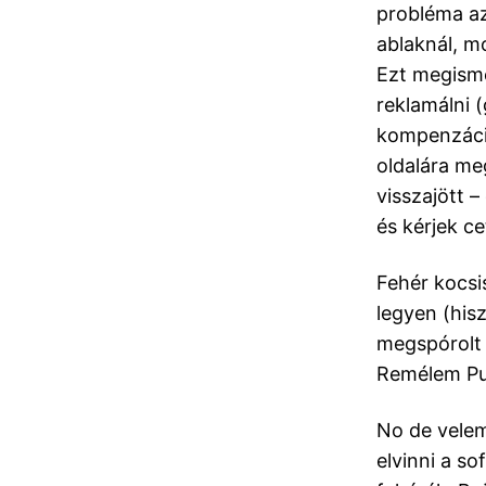
probléma az
ablaknál, m
Ezt megismé
reklamálni 
kompenzáció
oldalára me
visszajött –
és kérjek ce
Fehér kocsi
legyen (his
megspórolt 
Remélem Pu
No de velem
elvinni a so