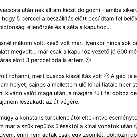
 vacsora után nekiálltam kicsit dolgozni – amibe siker
 hogy 5 perccel a beszállítás előtt ocsúdtam fel belő
 biztonsági ellenőrzés és a séta a kapuhoz…
snél mákom volt, késő volt már, ilyenkor nincs sok be
alatt megvolt… már csak a kapuhóz vezető jó 600 mét
árás előtt 3 perccel oda is értem 🙂
olt rohanni, mert buszos kiszállítás volt 🙂 A gép tele
tam helyet, sajnos a mellettem ülő kínai fiatalember s
i kívánnivalót maga után, a magára fújt fél doboz d
jdnem leszakadt az út végére.
múgy a konstans turbulenciától eltekintve eseménytel
m már a szűk repülős ülésektől a kínai vonatok után 
dvem, enni nem adtak csak egy zsömlét, dolgozni d