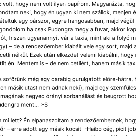
 volt, hogy nem volt ilyen papírom. Magyarázta, hog
ondtam neki, hogy én ugyan ki nem szállok, menjen és
teltük egy párszor, egyre hangosabban, majd végül
(gondolom ha csak Pudongra megy a fuvar, akkor ka
t, hiszen ugyanannyit vár a taxis, mint aki a folyó m
gy) – de a rendezőember kiabált vele egy sort, majd 
 cetli nélkül. Ezek után elkezdet velemi kiabálni, hog
tlit én. Mentem is – de nem cetliért, hanem másik taxi
s sofőrünk még egy darabig gurulgatott előre-hátra,
zen másik utast nem adnak neki), majd egy szemfüles
magának negyed órányi sorbanállást és beugrott ho
dongra ment… :-S
 mi lett? Én elpanaszoltam a rendezőembernek, hog
főr – erre adott egy másik kocsit -Haibo cég, picit jo