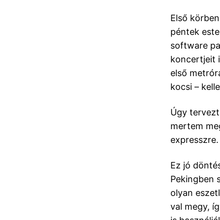
Első körben
péntek este
software pa
koncertjeit
első metrór
kocsi – kell
Úgy tervezt
mertem megk
expresszre.
Ez jó dönté
Pekingben s
olyan eszet
val megy, í