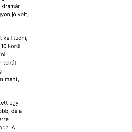
i drámár
yon jó volt,
 kell tudni,
 10 körül
ami
– tehát
g
an ment,
ett egy
obb, de a
erre
 oda. A