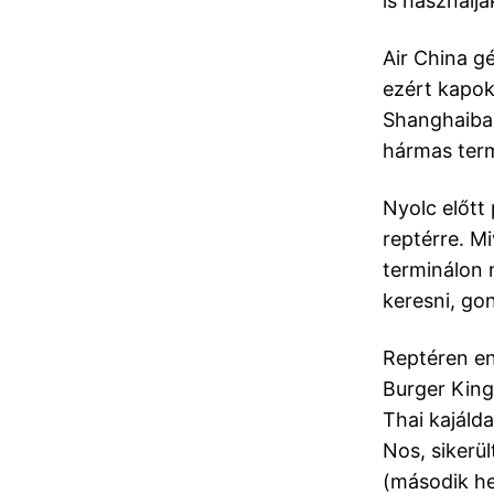
is használj
Air China g
ezért kapok
Shanghaiban
hármas termi
Nyolc előtt 
reptérre. M
terminálon 
keresni, go
Reptéren e
Burger King
Thai kajálda
Nos, sikerü
(második he