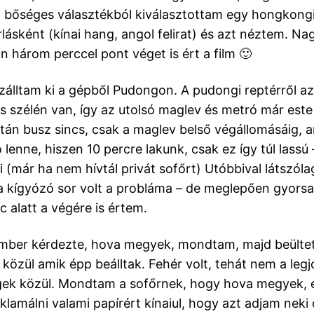
 a bőséges választékból kiválasztottam egy hongkong
ásként (kínai hang, angol felirat) és azt néztem. Nag
án három perccel pont véget is ért a film 🙂
zálltam ki a gépből Pudongon. A pudongi reptérről azt
s szélén van, így az utolsó maglev és metró már este
után busz sincs, csak a maglev belső végállomásáig, 
 lenne, hiszen 10 percre lakunk, csak ez így túl lassú 
 (már ha nem hívtál privát sofőrt) Utóbbival látszóla
 kígyózó sor volt a probláma – de meglepően gyors
c alatt a végére is értem.
mber kérdezte, hova megyek, mondtam, majd beültet
 közül amik épp beálltak. Fehér volt, tehát nem a legj
ek közül. Mondtam a sofőrnek, hogy hova megyek, 
klamálni valami papírért kínaiul, hogy azt adjam neki