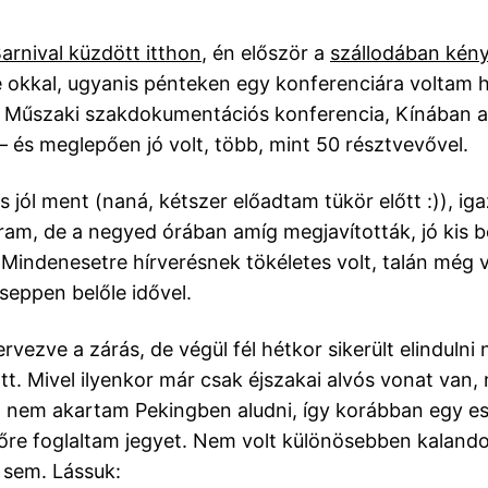
arnival küzdött itthon
, én először a
szállodában kén
 okkal, ugyanis pénteken egy konferenciára voltam h
 Műszaki szakdokumentációs konferencia, Kínában a
 és meglepően jó volt, több, mint 50 résztvevővel.
s jól ment (naná, kétszer előadtam tükör előtt :)), iga
ram, de a negyed órában amíg megjavították, jó kis 
 Mindenesetre hírverésnek tökéletes volt, talán még v
seppen belőle idővel.
ervezve a zárás, de végül fél hétkor sikerült elindulni
tt. Mivel ilyenkor már csak éjszakai alvós vonat van
 nem akartam Pekingben aludni, így korábban egy est
lőre foglaltam jegyet. Nem volt különösebben kalando
 sem. Lássuk: