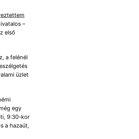
yeztettem
ivatalos –
z első
z, a felénél
beszélgetés
alami üzlet
 némi
, még egy
i, 9:30-kor
s a hazaút,