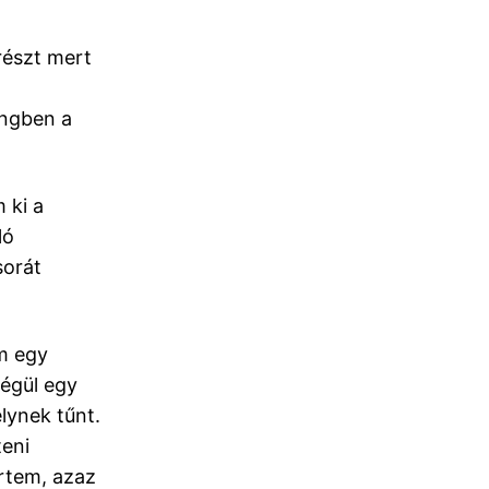
részt mert
ingben a
 ki a
ló
sorát
m egy
végül egy
elynek tűnt.
teni
rtem, azaz