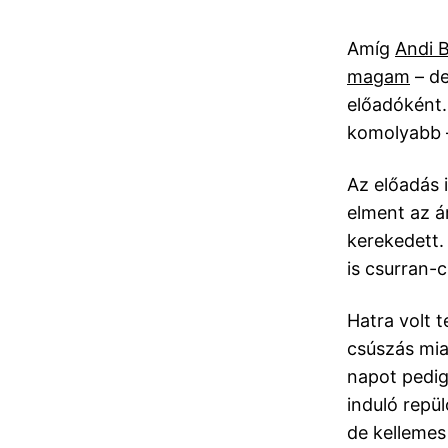
Amíg
Andi B
magam
– de
előadóként.
komolyabb –
Az előadás i
elment az á
kerekedett.
is csurran-c
Hatra volt t
csúszás mia
napot pedig
induló repü
de kellemes