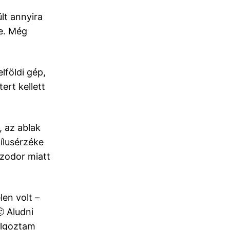
ült annyira
le. Még
lföldi gép,
ert kellett
, az ablak
tílusérzéke
ezodor miatt
en volt –
 Aludni
olgoztam