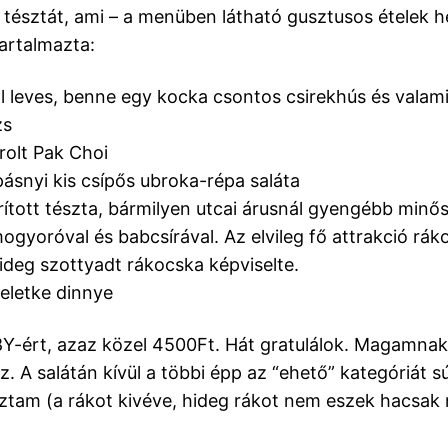
t tésztát, ami – a menüben látható gusztusos ételek h
tartalmazta:
ál leves, benne egy kocka csontos csirekhús és valami
zs
árolt Pak Choi
ásnyi kis csípős ubroka-répa saláta
irított tészta, bármilyen utcai árusnál gyengébb minő
mogyoróval és babcsírával. Az elvileg fő attrakció rá
ideg szottyadt rákocska képviselte.
eletke dinnye
Y-ért, azaz közel 4500Ft. Hát gratulálok. Magamnak 
. A salátán kívül a többi épp az “ehető” kategóriát sú
oztam (a rákot kivéve, hideg rákot nem eszek hacsak