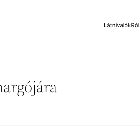
Látnivalók
Ról
argójára