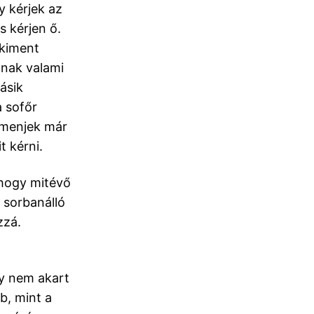
y kérjek az
 kérjen ő.
 kiment
pnak valami
ásik
a sofőr
y menjek már
t kérni.
 hogy mitévő
 sorbanálló
zzá.
y nem akart
bb, mint a