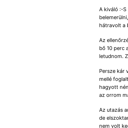
A kiváló :-S
belemerülni,
hátravolt a
Az ellenőrzé
bő 10 perc 
letudnom. Z
Persze kár v
mellé foglal
hagyott ném
az orrom ma
Az utazás a
de elszokta
nem volt ke