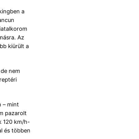
ekingben a
uancun
fiatalkorom
másra. Az
b kiürült a
– de nem
reptéri
 – mint
m pazarolt
ak 120 km/h-
al és többen