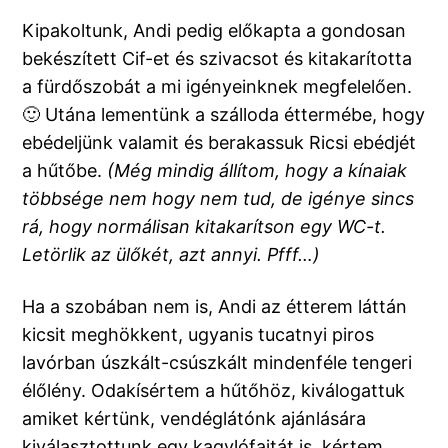
Kipakoltunk, Andi pedig előkapta a gondosan
bekészített Cif-et és szivacsot és kitakarította
a fürdőszobát a mi igényeinknek megfelelően.
🙂 Utána lementünk a szálloda éttermébe, hogy
ebédeljünk valamit és berakassuk Ricsi ebédjét
a hűtőbe.
(Még mindig állítom, hogy a kínaiak
többsége nem hogy nem tud, de igénye sincs
rá, hogy normálisan kitakarítson egy WC-t.
Letörlik az ülőkét, azt annyi. Pfff…)
Ha a szobában nem is, Andi az étterem láttán
kicsit meghökkent, ugyanis tucatnyi piros
lavórban úszkált-csúszkált mindenféle tengeri
élőlény. Odakísértem a hűtőhöz, kiválogattuk
amiket kértünk, vendéglátónk ajánlására
kiválasztottunk egy kagylófajtát is, kértem