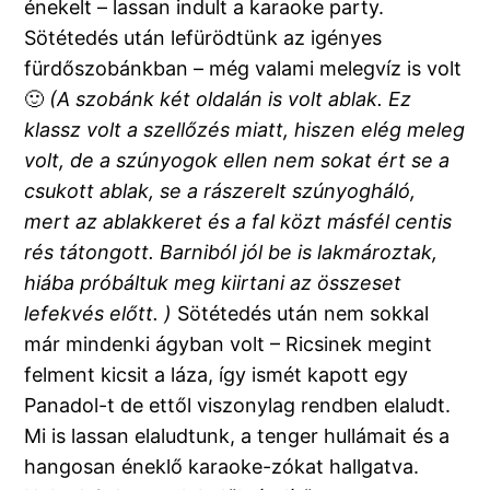
énekelt – lassan indult a karaoke party.
Sötétedés után lefürödtünk az igényes
fürdőszobánkban – még valami melegvíz is volt
🙂
(A szobánk két oldalán is volt ablak. Ez
klassz volt a szellőzés miatt, hiszen elég meleg
volt, de a szúnyogok ellen nem sokat ért se a
csukott ablak, se a rászerelt szúnyogháló,
mert az ablakkeret és a fal közt másfél centis
rés tátongott. Barniból jól be is lakmároztak,
hiába próbáltuk meg kiirtani az összeset
lefekvés előtt. )
Sötétedés után nem sokkal
már mindenki ágyban volt – Ricsinek megint
felment kicsit a láza, így ismét kapott egy
Panadol-t de ettől viszonylag rendben elaludt.
Mi is lassan elaludtunk, a tenger hullámait és a
hangosan éneklő karaoke-zókat hallgatva.