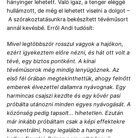
hányinger lehetett. Való igaz, a tenger eléggé
hullámzott, de még el lehetett viselni a dolgot –
A szórakoztatásunkra bekészített tévéműsort
annál kevésbé. Erről Andi tudósít:
Mivel legtöbbször rosszul vagyok a hajókon,
ezért igyekeztem előre nézni, és hát ott volt a
tévé, egy biztos pontként. A kínai
tévémüsorok még mindig lenyügöznek. Az
első fél órában megtekinthettük, ahogy felnőtt
emberek élvezettel dallamra nyávognak. Egy
harmincas csajszi kezdte és egy kövér pasi
próbálta utánozni minden egyes nyávogását. A
közönség pedig tapsolt… hihetetlen. Ezután
már inkább próbáltam csak a képi effektekre
koncentrálni, hogy legalább a hangra ne