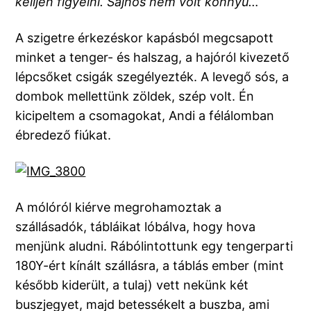
kelljen figyelni. Sajnos nem volt könnyü…
A szigetre érkezéskor kapásból megcsapott
minket a tenger- és halszag, a hajóról kivezető
lépcsőket csigák szegélyezték. A levegő sós, a
dombok mellettünk zöldek, szép volt. Én
kicipeltem a csomagokat, Andi a félálomban
ébredező fiúkat.
A mólóról kiérve megrohamoztak a
szállásadók, tábláikat lóbálva, hogy hova
menjünk aludni. Rábólintottunk egy tengerparti
180Y-ért kínált szállásra, a táblás ember (mint
később kiderült, a tulaj) vett nekünk két
buszjegyet, majd betessékelt a buszba, ami