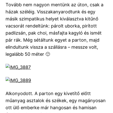
Tovább nem nagyon mentünk az úton, csak a
házak széléig. Visszakanyarodtunk és egy
másik szimpatikus helyet kiválasztva kitűnő
vacsorát rendeltünk: párolt uborka, pirított
padlizsán, pak choi, másfajta kagyló és ismét
pár rák. Még sétáltunk egyet a parton, majd
elindultunk vissza a szállásra – messze volt,
legalább 50 méter 🙂
Alkonyodott. A parton egy kivetítő előtt
műanyag asztalok és székek, egy magányosan
ott ülő emberke már hangosan és hamisan