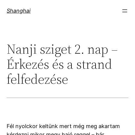
Skip
Shanghai
to
content
Nanji sziget 2. nap –
Érkezés és a strand
felfedezése
Fél nyolckor keltünk mert még meg akartam
kérdezni mikor megy hajó reggel – bár