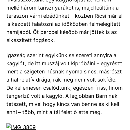
mellé három tarisznyarákot is, majd leültünk a
teraszon várni ebédünket – közben Ricsi már el
is kezdett falatozni az időközben felmelegített
hamijából. Öt perccel később már jöttek is az
elkészített fogások.
Igazság szerint egyikünk se szereti annyira a
kagylót, de itt muszáj volt kipróbálni – egyrészt
mert a szigeten húsnak nyoma sincs, másrészt
a hal relatív drága, rák meg nem volt sokféle.
De kellemesen csalódtunk, egészen friss, finom
tengerízű volt a kagyló. A legjobban Barninak
tetszett, mivel hogy kincs van benne és ki kell
enni – több, mint a tál felét ő ette meg.