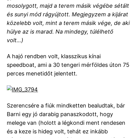
mosolygott, majd a terem másik végébe sétált
és sunyi mód rágyújtott. Megjegyzem a kijárat
közelebb volt, mint a terem másik vége, de aki
hülye az is marad. Na mindegy, túlélhető
volt…)
A hajó rendben volt, klasszikus kínai
speedboat, ami a 30 tengeri mérföldes úton 75
perces menetidőt jelentett.
Szerencsére a fiúk mindketten bealudtak, bár
Barni egy jó darabig panaszkodott, hogy
melege van (holott a légkondi ment rendesen
és a keze is hideg volt, tehát ez inkább