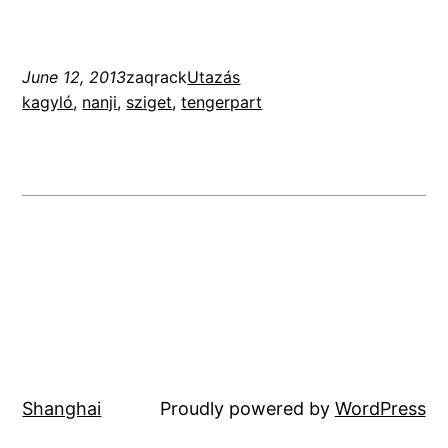
June 12, 2013
zaqrack
Utazás
kagyló
, 
nanji
, 
sziget
, 
tengerpart
Shanghai
Proudly powered by
WordPress