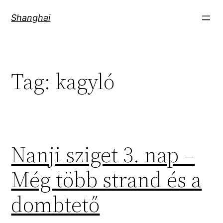
Skip
Shanghai
to
content
Tag:
kagyló
Nanji sziget 3. nap –
Még több strand és a
dombtető