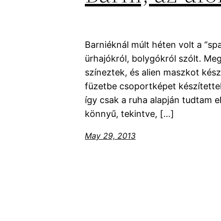
Barniéknál múlt héten volt a “sp
ürhajókról, bolygókról szólt. Me
színeztek, és alien maszkot kész
füzetbe csoportképet készítette
így csak a ruha alapján tudtam e
könnyű, tekintve, […]
May 29, 2013