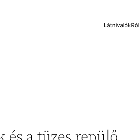
Látnivalók
Ról
k és a tüzes repülő