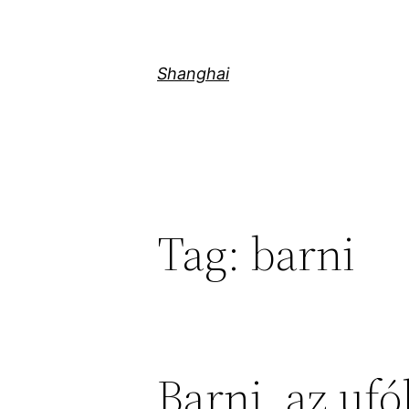
Skip
to
content
Shanghai
Tag:
barni
Barni, az ufó