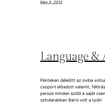
May 5, 2013
Language & A
Pénteken délelőtt az oviba voltu
csoport előadott valamit, félórás
persze minden szülő a saját csem
színdarabban Barni volt a tyúk!