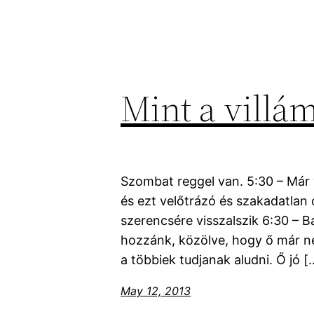
Mint a villá
Szombat reggel van. 5:30 – Már v
és ezt velőtrázó és szakadatlan o
szerencsére visszalszik 6:30 – Ba
hozzánk, közölve, hogy ő már n
a többiek tudjanak aludni. Ő jó [
May 12, 2013