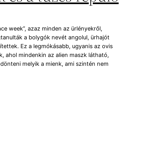
ace week”, azaz minden az ürlényekről,
gtanulták a bolygók nevét angolul, ürhajót
ítettek. Ez a legmókásabb, ugyanis az ovis
k, ahol mindenkin az alien maszk látható,
ldönteni melyik a mienk, ami szintén nem