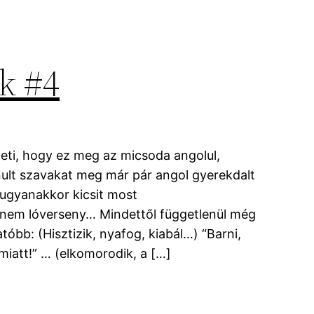
k #4
eti, hogy ez meg az micsoda angolul,
anult szavakat meg már pár angol gyerekdalt
 ugyanakkor kicsit most
ez nem lóverseny… Mindettől függetlenül még
óbb: (Hisztizik, nyafog, kiabál…) “Barni,
att!” … (elkomorodik, a […]