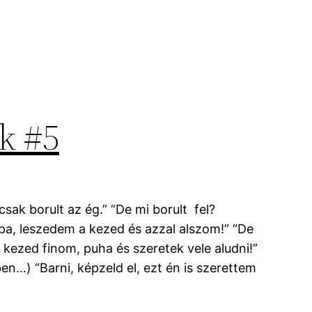
k #5
sak borult az ég.” “De mi borult fel?
pa, leszedem a kezed és azzal alszom!” “De
a kezed finom, puha és szeretek vele aludni!”
en…) “Barni, képzeld el, ezt én is szerettem