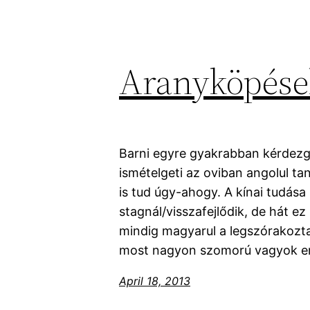
Aranyköpése
Barni egyre gyakrabban kérdezg
ismételgeti az oviban angolul t
is tud úgy-ahogy. A kínai tudása
stagnál/visszafejlődik, de hát 
mindig magyarul a legszórakoztat
most nagyon szomorú vagyok emi
April 18, 2013