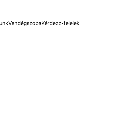
unk
Vendégszoba
Kérdezz-felelek