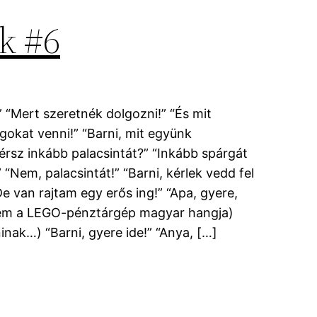
k #6
 “Mert szeretnék dolgozni!” “És mit
lgokat venni!” “Barni, mit együnk
érsz inkább palacsintát?” “Inkább spárgát
 “Nem, palacsintát!” “Barni, kérlek vedd fel
De van rajtam egy erős ing!” “Apa, gyere,
kem a LEGO-pénztárgép magyar hangja)
inak…) “Barni, gyere ide!” “Anya, […]