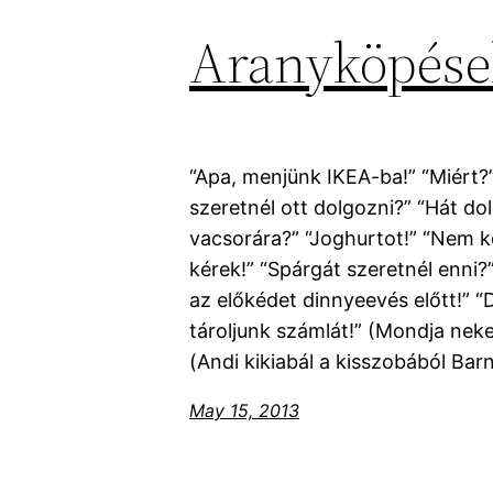
Aranyköpése
“Apa, menjünk IKEA-ba!” “Miért?”
szeretnél ott dolgozni?” “Hát do
vacsorára?” “Joghurtot!” “Nem k
kérek!” “Spárgát szeretnél enni?”
az előkédet dinnyeevés előtt!” “
tároljunk számlát!” (Mondja ne
(Andi kikiabál a kisszobából Barn
May 15, 2013