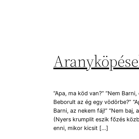
Aranyköpése
“Apa, ma köd van?” “Nem Barni, c
Beborult az ég egy vödörbe?” “A
Barni, az nekem fáj!” “Nem baj, 
(Nyers krumplit eszik főzés közb
enni, mikor kicsit […]