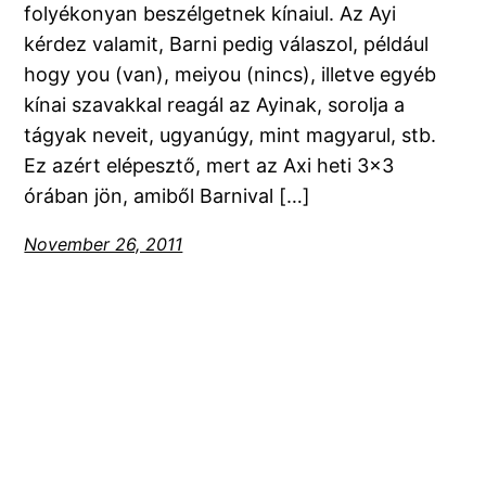
folyékonyan beszélgetnek kínaiul. Az Ayi
kérdez valamit, Barni pedig válaszol, például
hogy you (van), meiyou (nincs), illetve egyéb
kínai szavakkal reagál az Ayinak, sorolja a
tágyak neveit, ugyanúgy, mint magyarul, stb.
Ez azért elépesztő, mert az Axi heti 3×3
órában jön, amiből Barnival […]
November 26, 2011