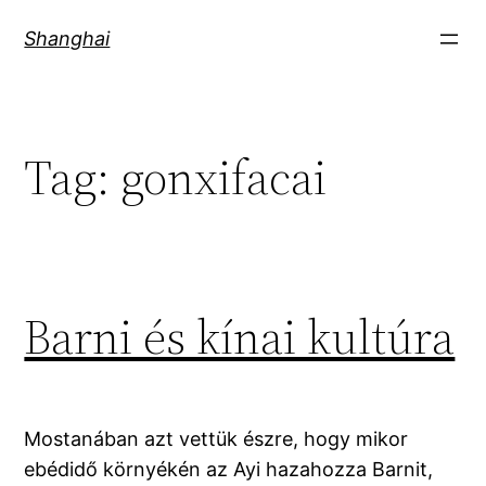
Skip
Shanghai
to
content
Tag:
gonxifacai
Barni és kínai kultúra
Mostanában azt vettük észre, hogy mikor
ebédidő környékén az Ayi hazahozza Barnit,