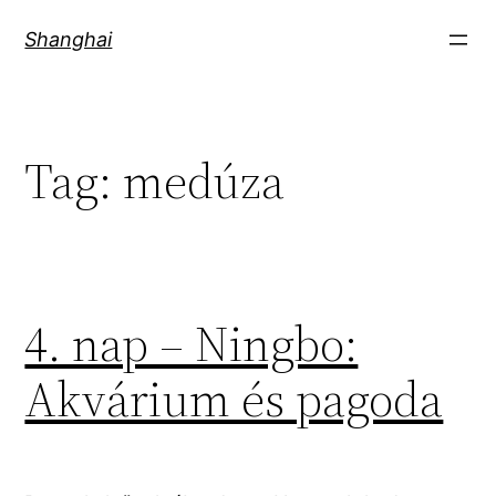
Skip
Shanghai
to
content
Tag:
medúza
4. nap – Ningbo:
Akvárium és pagoda