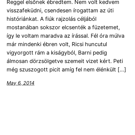
Reggel elsőnek ébredtem. Nem volt kedvem
visszafeküdni, csendesen írogattam az úti
históriánkat. A fiúk rajzolás céljából
mostanában sokszor elcsenték a füzetemet,
így le voltam maradva az írással. Fél óra múlva
már mindenki ébren volt, Ricsi huncutul
vigyorgott rám a kiságyból, Barni pedig
álmosan dörzsölgetve szemeit vizet kért. Peti
még szuszogott picit amíg fel nem élénkült […]
May 6, 2014