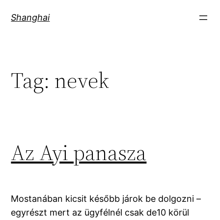
Skip
Shanghai
to
content
Tag:
nevek
Az Ayi panasza
Mostanában kicsit később járok be dolgozni –
egyrészt mert az ügyfélnél csak de10 körül