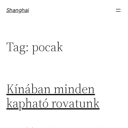
Skip
Shanghai
to
content
Tag:
pocak
Kínában minden
kapható rovatunk