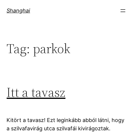
Skip
Shanghai
to
content
Tag:
parkok
Itt a tavasz
Kitört a tavasz! Ezt leginkább abból látni, hogy
a szilvafavirág utca szilvafái kivirágoztak.