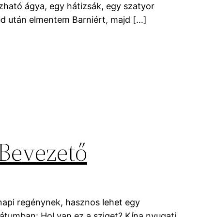
ozható ágya, egy hátizsák, egy szatyor
d után elmentem Barniért, majd […]
 Bevezető
napi regénynek, hasznos lehet egy
mátumban: Hol van ez a sziget? Kína nyugati