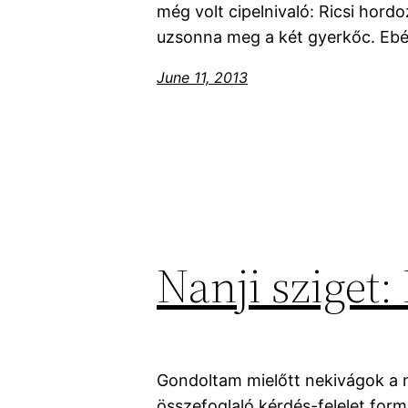
még volt cipelnivaló: Ricsi hord
uzsonna meg a két gyerkőc. Ebé
June 11, 2013
Nanji sziget:
Gondoltam mielőtt nekivágok a 
összefoglaló kérdés-felelet for