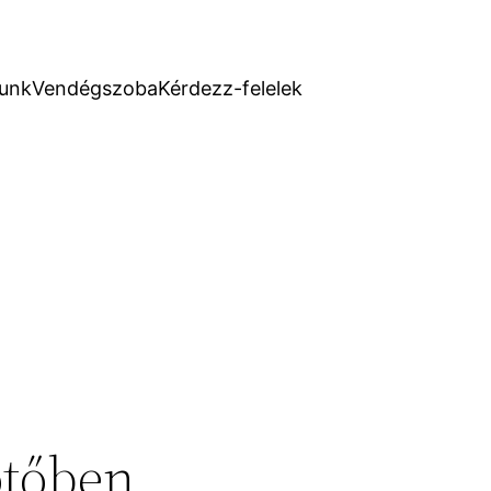
unk
Vendégszoba
Kérdezz-felelek
ötőben