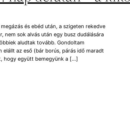
s megázás és ebéd után, a szigeten rekedve
or, nem sok alvás után egy busz dudálására
többiek aludtak tovább. Gondoltam
 elállt az eső (bár borús, párás idő maradt
olt, hogy együtt bemegyünk a […]