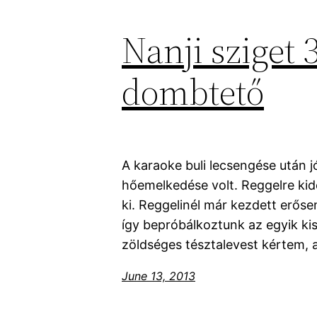
Nanji sziget 
dombtető
A karaoke buli lecsengése után 
hőemelkedése volt. Reggelre kide
ki. Reggelinél már kezdett erőse
így bepróbálkoztunk az egyik kis 
zöldséges tésztalevest kértem, a
June 13, 2013