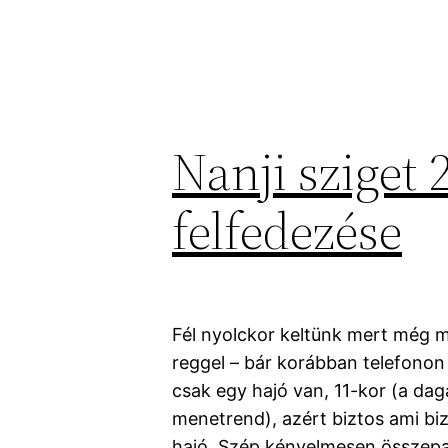
Nanji sziget 
felfedezése
Fél nyolckor keltünk mert még 
reggel – bár korábban telefonon
csak egy hajó van, 11-kor (a dagá
menetrend), azért biztos ami biz
hajó. Szép kényelmesen összepa