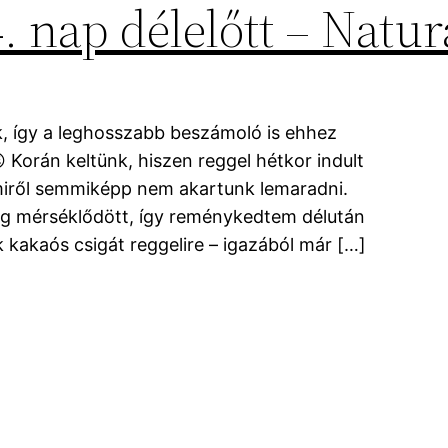
4. nap délelőtt – Natu
, így a leghosszabb beszámoló is ehhez
 Korán keltünk, hiszen reggel hétkor indult
miről semmiképp nem akartunk lemaradni.
eg mérséklődött, így reménykedtem délután
 kakaós csigát reggelire – igazából már […]