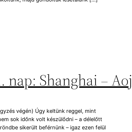
1. nap: Shanghai – Ao
egyzés végén) Úgy keltünk reggel, mint
em sok időnk volt készülődni – a délelőtt
őröndbe sikerült beférnünk – igaz ezen felül