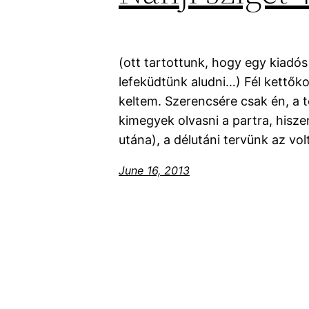
(ott tartottunk, hogy egy kiadó
lefeküdtünk aludni…) Fél kettők
keltem. Szerencsére csak én, a 
kimegyek olvasni a partra, hiszen
utána), a délutáni tervünk az v
June 16, 2013