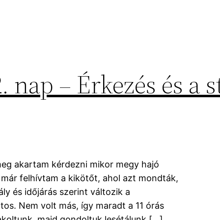
2. nap – Érkezés és a 
meg akartam kérdezni mikor megy hajó
 már felhívtam a kikötőt, ahol azt mondták,
ly és időjárás szerint változik a
tos. Nem volt más, így maradt a 11 órás
koltunk, majd gondoltuk lesétálunk […]