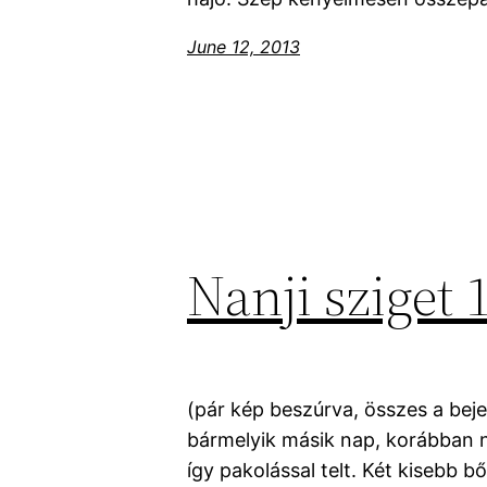
June 12, 2013
Nanji sziget 
(pár kép beszúrva, összes a bej
bármelyik másik nap, korábban n
így pakolással telt. Két kisebb b