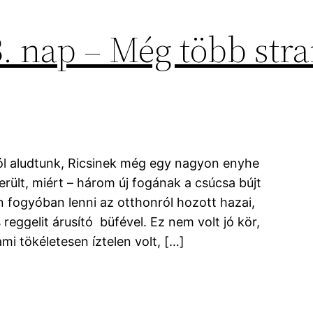
3. nap – Még több stra
jól aludtunk, Ricsinek még egy nagyon enyhe
rült, miért – három új fogának a csúcsa bújt
n fogyóban lenni az otthonról hozott hazai,
reggelit árusító büfével. Ez nem volt jó kör,
mi tökéletesen íztelen volt, […]