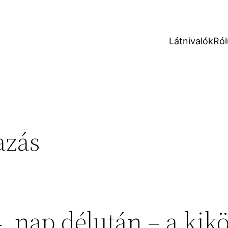
Látnivalók
Ról
azás
4. nap délután – a kik