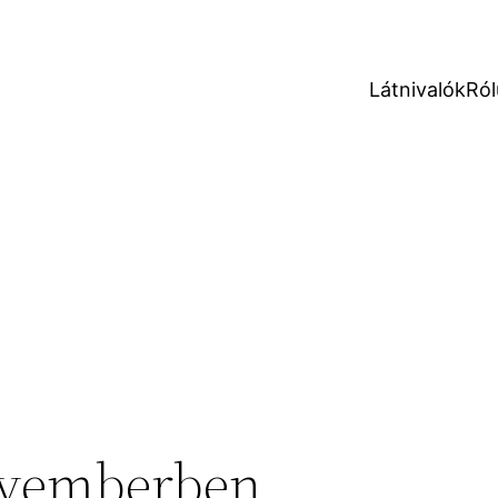
Látnivalók
Ról
ovemberben