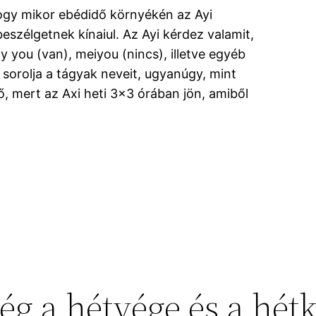
ogy mikor ebédidő környékén az Ayi
szélgetnek kínaiul. Az Ayi kérdez valamit,
y you (van), meiyou (nincs), illetve egyéb
, sorolja a tágyak neveit, ugyanúgy, mint
ő, mert az Axi heti 3×3 órában jön, amiből
ég a hétvége és a hét