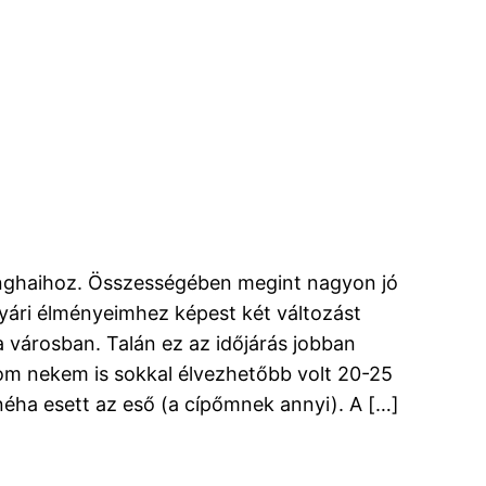
ghaihoz. Összességében megint nagyon jó
yári élményeimhez képest két változást
 a városban. Talán ez az időjárás jobban
om nekem is sokkal élvezhetőbb volt 20-25
néha esett az eső (a cípőmnek annyi). A […]