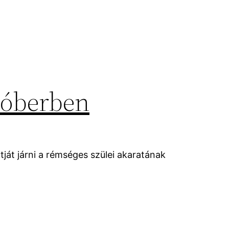
tóberben
útját járni a rémséges szülei akaratának