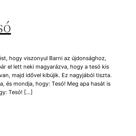
só
dést, hogy viszonyul Barni az újdonsághoz,
ár el lett neki magyarázva, hogy a tesó kis
n, majd idővel kibújik. Ez nagyjából tiszta.
sa, és mondja, hogy: Tesó! Meg apa hasát is
gy: Tesó! […]