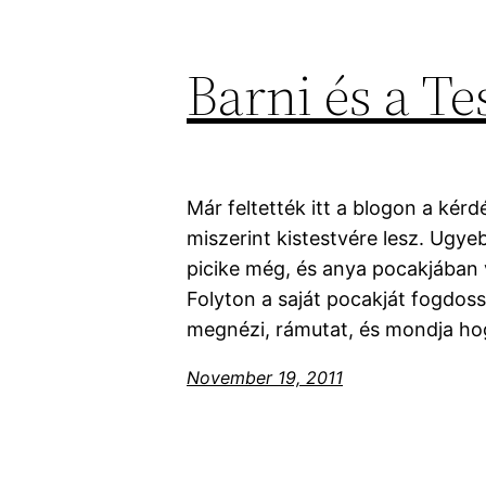
Barni és a Te
Már feltették itt a blogon a kér
miszerint kistestvére lesz. Ugyeb
picike még, és anya pocakjában va
Folyton a saját pocakját fogdos
megnézi, rámutat, és mondja ho
November 19, 2011