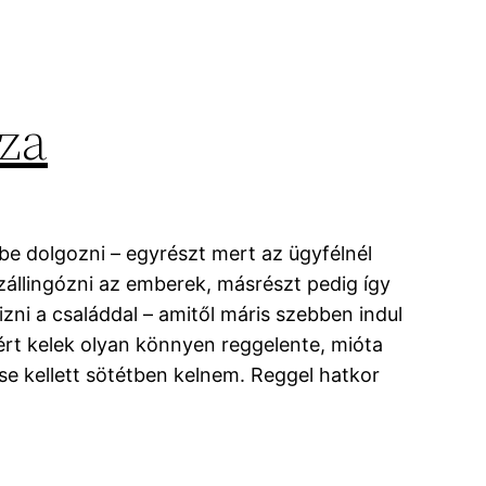
za
be dolgozni – egyrészt mert az ügyfélnél
zállingózni az emberek, másrészt pedig így
izni a családdal – amitől máris szebben indul
rt kelek olyan könnyen reggelente, mióta
e kellett sötétben kelnem. Reggel hatkor