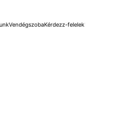
unk
Vendégszoba
Kérdezz-felelek