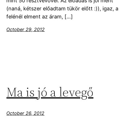
mint 50 résztvevővel. Az előadás is jól ment
(naná, kétszer előadtam tükör előtt :)), igaz, a
felénél elment az áram, […]
October 29, 2012
Ma is jó a levegő
October 26, 2012