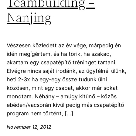
Teambuilding –
Nanjing
Vészesen közledett az év vége, márpedig én
idén megígértem, és ha törik, ha szakad,
akartam egy csapatépítő tréninget tartani.
Elvégre nincs saját irodánk, az ügyfélnél ülünk,
heti 2-3x ha egy-egy össze tudunk ülni
közösen, mint egy csapat, akkor már sokat
mondtam. Néhány – amúgy kitűnő – közös
ebéden/vacsorán kívül pedig más csapatépítő
program nem történt, […]
November 12, 2012