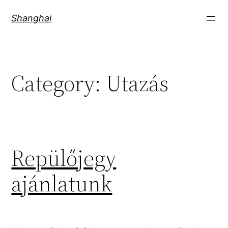
Skip
Shanghai
to
content
Category:
Utazás
Repülőjegy
ajánlatunk