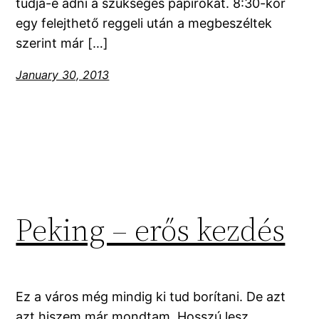
tudja-e adni a szükséges papírokat. 8:30-kor
egy felejthető reggeli után a megbeszéltek
szerint már […]
January 30, 2013
Peking – erős kezdés
Ez a város még mindig ki tud borítani. De azt
azt hiszem már mondtam. Hosszú lesz…