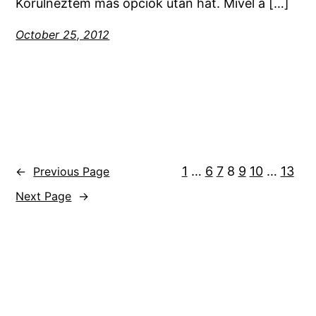
Körülnéztem más opciók után hát. Mivel a […]
October 25, 2012
1
…
6
7
8
9
10
…
13
←
Previous Page
Next Page
→